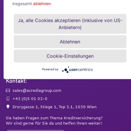
Kontakt:
insgesamt
ablehnen.
service@acrediagroup.com
Ja, alle Cookies akzeptieren (inklusive von US-
+43 5 01 02 – 5555
Anbietern)
Drorygasse 1, Stiege 1, Top 3.1, 1030 Wien
Ablehnen
Für Versicherungsmakler
Cookie-Einstellungen
Powered by
Beratungstermin vereinbaren
Kontakt:
sales@acrediagroup.com
+43 (0)5 01 02-0
Drorygasse 1, Stiege 1, Top 3.1, 1030 Wien
Sie haben Fragen zum Thema Kreditversicherung?
Wir sind gerne für Sie da und helfen Ihnen weiter!