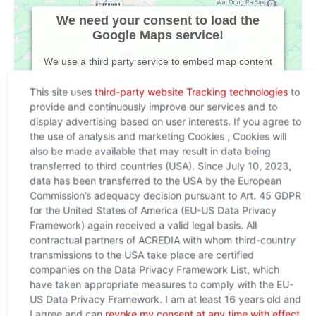
We need your consent to load the
Google Maps service!
We use a third party service to embed map content
that may collect data about your activity. Please
This site uses
third-party website Tracking technologies
to
review the details and accept the service to see this
provide and continuously improve our services and to
map.
display advertising based on user interests. If you agree to
the use of analysis and marketing Cookies , Cookies will
More Information
Accept
also be made available that may result in data being
transferred to third countries (USA). Since July 10, 2023,
Powered by
Usercentrics Consent Management
data has been transferred to the USA by the European
Platform
Commission’s adequacy decision pursuant to Art. 45 GDPR
for the United States of America (EU-US Data Privacy
Framework) again received a valid legal basis. All
contractual partners of ACREDIA with whom third-country
transmissions to the USA take place are certified
companies on the Data Privacy Framework List, which
have taken appropriate measures to comply with the EU-
US Data Privacy Framework. I am at least 16 years old and
I agree and can
revoke my consent at any time with effect