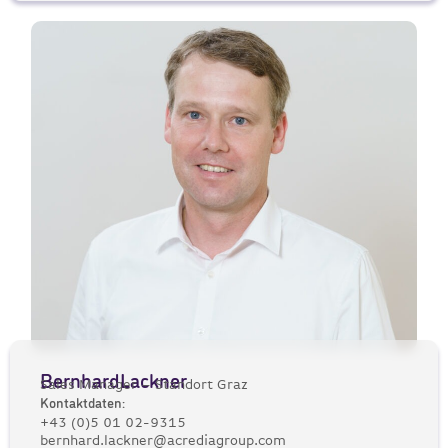
Bernhard
Lackner
Sales Manager – Standort Graz
Kontaktdaten:
+43 (0)5 01 02-9315
bernhard.lackner@acrediagroup.com