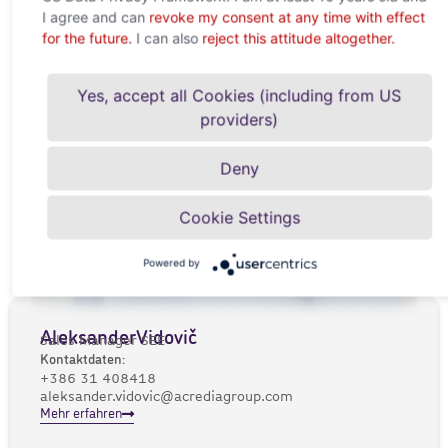
I agree and can
revoke my consent at any time with effect
for the future.
I can also
reject this attitude altogether.
Yes, accept all Cookies (including from US
providers)
Deny
Cookie Settings
Powered by
Aleksander
Vidovič
Sales Manager SEE
Kontaktdaten:
+386 31 408418
aleksander.vidovic@acrediagroup.com
Mehr erfahren