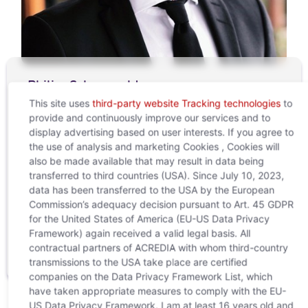
Philipp
Schosswald
Sales Manager – Standort Innsbruck
Kontaktdaten:
This site uses
third-party website Tracking technologies
to
+43 (0)5 01 02-9212
provide and continuously improve our services and to
philipp.schosswald@acrediagroup.com
display advertising based on user interests. If you agree to
Mehr erfahren
the use of analysis and marketing Cookies , Cookies will
also be made available that may result in data being
transferred to third countries (USA). Since July 10, 2023,
data has been transferred to the USA by the European
Commission’s adequacy decision pursuant to Art. 45 GDPR
for the United States of America (EU-US Data Privacy
Framework) again received a valid legal basis. All
contractual partners of ACREDIA with whom third-country
transmissions to the USA take place are certified
companies on the Data Privacy Framework List, which
have taken appropriate measures to comply with the EU-
US Data Privacy Framework. I am at least 16 years old and