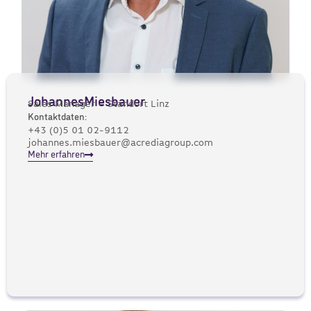
Johannes
Miesbauer
Sales Manager – Standort Linz
Kontaktdaten:
+43 (0)5 01 02-9112
johannes.miesbauer@acrediagroup.com
Mehr erfahren