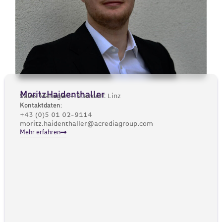
Moritz
Haidenthaller
Sales Manager – Standort Linz
Kontaktdaten:
+43 (0)5 01 02-9114
moritz.haidenthaller@acrediagroup.com
Mehr erfahren