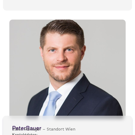
Peter
Bauer
Sales Manager – Standort Wien