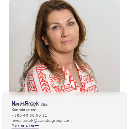
Nives
Petek
Sales Manager SEE
Kontaktdaten:
+386 40 88 60 21
nives.petek@acrediagroup.com
Mehr erfahren