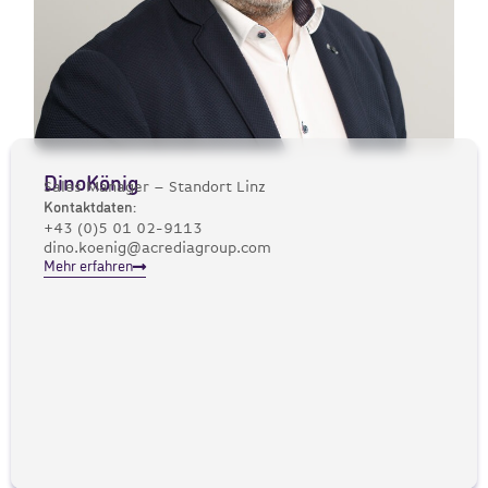
Dino
König
Sales Manager – Standort Linz
Kontaktdaten:
+43 (0)5 01 02-9113
dino.koenig@acrediagroup.com
Mehr erfahren