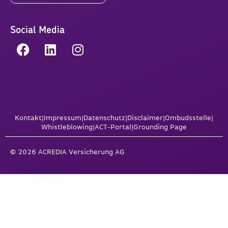
Social Media
Kontakt
|
Impressum
|
Datenschutz
|
Disclaimer
|
Ombudsstelle
|
Whistleblowing
|
ACT-Portal
|
Grounding Page
© 2026 ACREDIA Versicherung AG