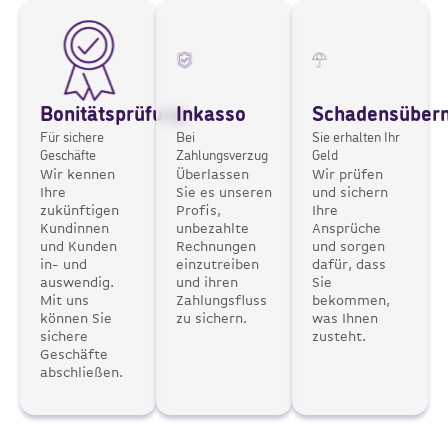
Bonitätsprüfung
Inkasso
Schadensüber
Für sichere
Bei
Sie erhalten Ihr
Geschäfte
Zahlungsverzug
Geld
Wir kennen
Überlassen
Wir prüfen
Ihre
Sie es unseren
und sichern
zukünftigen
Profis,
Ihre
Kundinnen
unbezahlte
Ansprüche
und Kunden
Rechnungen
und sorgen
in- und
einzutreiben
dafür, dass
auswendig.
und ihren
Sie
Mit uns
Zahlungsfluss
bekommen,
können Sie
zu sichern.
was Ihnen
sichere
zusteht.
Geschäfte
abschließen.