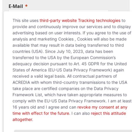
E-Mail
This site uses
third-party website Tracking technologies
to
provide and continuously improve our services and to display
Telefon (geschäftlich)
advertising based on user interests. If you agree to the use of
analysis and marketing Cookies , Cookies will also be made
available that may result in data being transferred to third
countries (USA). Since July 10, 2023, data has been
Nachricht
transferred to the USA by the European Commission’s
adequacy decision pursuant to Art. 45 GDPR for the United
States of America (EU-US Data Privacy Framework) again
received a valid legal basis. All contractual partners of
ACREDIA with whom third-country transmissions to the USA
take place are certified companies on the Data Privacy
Framework List, which have taken appropriate measures to
Ich habe die
Datenschutzerklärung
zur
comply with the EU-US Data Privacy Framework. I am at least
Kenntnis genommen.
16 years old and I agree and can
revoke my consent at any
time with effect for the future.
I can also
reject this attitude
altogether.