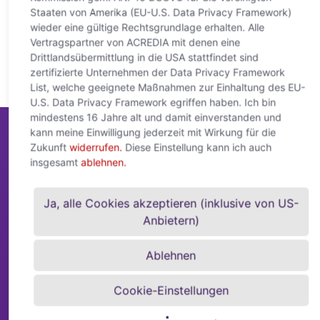
Staaten von Amerika (EU-U.S. Data Privacy Framework)
wieder eine gültige Rechtsgrundlage erhalten. Alle
Vertragspartner von ACREDIA mit denen eine
Drittlandsübermittlung in die USA stattfindet sind
zertifizierte Unternehmen der Data Privacy Framework
List, welche geeignete Maßnahmen zur Einhaltung des EU-
U.S. Data Privacy Framework egriffen haben. Ich bin
mindestens 16 Jahre alt und damit einverstanden und
kann meine Einwilligung jederzeit mit Wirkung für die
Zukunft
widerrufen.
Diese Einstellung kann ich auch
insgesamt
ablehnen.
ACREDIA
Connect
- Ihr Customer
Ja, alle Cookies akzeptieren (inklusive von US-
Service
Anbietern)
Unser Team unterstützt Sie bei Ihren Anfragen
und ist von Montag bis Donnerstag von 8.00 Uhr
Ablehnen
bis 17.00 Uhr und freitags von 8.00 Uhr bis 15.00
Uhr erreichbar.
Cookie-Einstellungen
Kontakt: