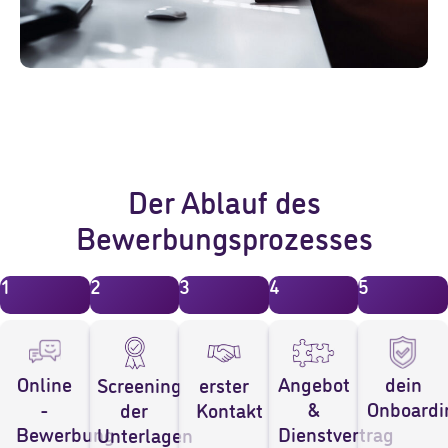
Der Ablauf des
Bewerbungsprozesses
1
2
3
4
5
Angebot
Online
dein
Screening
erster
&
-
Onboardi
der
Kontakt​
Dienstvertrag​
Bewerbung​
Unterlagen​