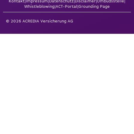
Kontakt
|
Impressum
|
Datenschutz
|
Disclaimer
|
Ombudsstelle
|
Whistleblowing
|
ACT-Portal
|
Grounding Page
© 2026 ACREDIA Versicherung AG