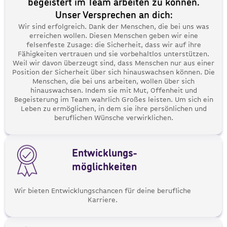
begeistert im Team arbeiten zu können.
Unser Versprechen an dich:
Wir sind erfolgreich. Dank der Menschen, die bei uns was
erreichen wollen. Diesen Menschen geben wir eine
felsenfeste Zusage: die Sicherheit, dass wir auf ihre
Fähigkeiten vertrauen und sie vorbehaltlos unterstützen.
Weil wir davon überzeugt sind, dass Menschen nur aus einer
Position der Sicherheit über sich hinauswachsen können. Die
Menschen, die bei uns arbeiten, wollen über sich
hinauswachsen. Indem sie mit Mut, Offenheit und
Begeisterung im Team wahrlich Großes leisten. Um sich ein
Leben zu ermöglichen, in dem sie ihre persönlichen und
beruflichen Wünsche verwirklichen.
Entwicklungs-
möglichkeiten
Wir bieten Entwicklungschancen für deine berufliche
Karriere.