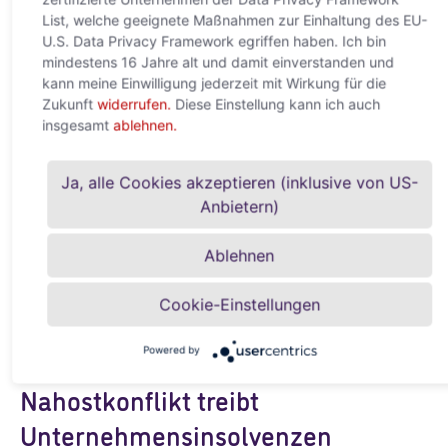
digitale Abhängigkeit
List, welche geeignete Maßnahmen zur Einhaltung des EU-
22. Mai 2026
U.S. Data Privacy Framework egriffen haben. Ich bin
mindestens 16 Jahre alt und damit einverstanden und
Neue Studie von ACREDIA und Allianz Trade zeigt: Der globale
kann meine Einwilligung jederzeit mit Wirkung für die
AI-Boom verschiebt Macht, Infrastruktur und Wertschöpfung
Zukunft
widerrufen.
Diese Einstellung kann ich auch
Wien, 22. Mai 2026 – Künstliche Intelligenz entwickelt sich
insgesamt
ablehnen.
rasant zu
Weiterlesen »
Ja, alle Cookies akzeptieren (inklusive von US-
Anbietern)
Ablehnen
Cookie-Einstellungen
Powered by
Nahostkonflikt treibt
Unternehmensinsolvenzen