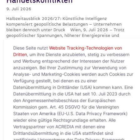
Handelskonflikten
9. Juli 2026
Halbzeitausblick 2026/27: Künstliche Intelligenz
kompensiert geopolitische Belastungen – Unternehmen
bleiben dennoch unter Druck Wien, 9. Juli 2026 – Trotz
geopolitischer Spannungen, höherer Energiepreise und
Weiterlesen »
Diese Seite nutzt
Website Tracking-Technologien von
Dritten
, um ihre Dienste anzubieten, stetig zu verbessern
und Werbung entsprechend der Interessen der Nutzer
anzuzeigen. Bei Ihrer Zustimmung zur Verwendung von
Analyse- und Marketing-Cookies werden auch Cookies zur
Verfügung gestellt, bei denen es zu einer
Datenübermittlung in Drittländer (USA) kommen kann. Eine
Datenübermittlung in die USA hat seit 10. Juli 2023 durch
den Angemessenheitsbeschluss der Europäischen
Kommission gem. Art. 45 DSGVO für die Vereinigten
Staaten von Amerika (EU-U.S. Data Privacy Framework)
wieder eine gültige Rechtsgrundlage erhalten. Alle
KI verändert den Welthandel
Vertragspartner von ACREDIA mit denen eine
grundlegend – Europa droht neue
Drittlandsübermittlung in die USA stattfindet sind
zertifizierte Unternehmen der Data Privacy Framework