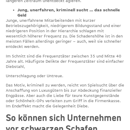
längeren Zeitraum unentdeckt agieren.
Jung, unerfahren, kriminell sucht … das schnelle
Geld
Junge, unerfahrene Mitarbeitenden mit kurzer
Betriebszugehörigkeit, niedrigerem Bildungsstand und einer
niedrigeren Position in der Hierarchie schlagen mit
wesentlich höherer Frequenz zu. Die Schadenshöhe ist in den
meisten Fällen allerdings geringer – auch, weil sie schneller
entdeckt werden.
Im Schnitt sind die Frequenztäter zwischen 35 und Mitte 40
Jahre alt. Häufigste Delikte der Frequenztäter sind einfacher
Diebstahl,
Unterschlagung oder Untreue.
Das Motiv, kriminell zu werden, reicht von Spielsucht über die
Anschaffung von Luxusgütern bis zur Abdeckung finanzieller
Engpässe. Aber auch die Liebe für teure Kunstgegenstände
oder Schönheit-OPs verleiten zum Griff in die Firmenkasse.
Im Endeffekt macht die Gelegenheit Diebe.
So können sich Unternehmen
vor schwarzen Schafen