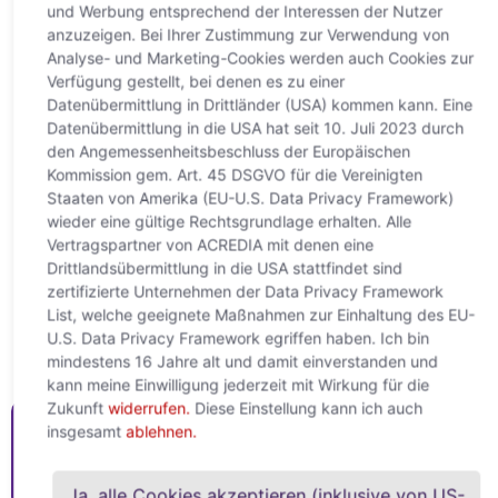
und Werbung entsprechend der Interessen der Nutzer
anzuzeigen. Bei Ihrer Zustimmung zur Verwendung von
Analyse- und Marketing-Cookies werden auch Cookies zur
Verfügung gestellt, bei denen es zu einer
Nahostkonflikt treibt
Datenübermittlung in Drittländer (USA) kommen kann. Eine
Datenübermittlung in die USA hat seit 10. Juli 2023 durch
Unternehmensinsolvenzen
den Angemessenheitsbeschluss der Europäischen
deutlich stärker nach oben
Kommission gem. Art. 45 DSGVO für die Vereinigten
Staaten von Amerika (EU-U.S. Data Privacy Framework)
22. April 2026
wieder eine gültige Rechtsgrundlage erhalten. Alle
Weltweite Unternehmensinsolvenzen steigen 2026 um +6 %
Vertragspartner von ACREDIA mit denen eine
– deutlich stärker als in der Vorkrisenprognose (+3 %) Für
Drittlandsübermittlung in die USA stattfindet sind
2027 wird kein Rückgang mehr erwartet, sondern eine
zertifizierte Unternehmen der Data Privacy Framework
Weiterlesen »
List, welche geeignete Maßnahmen zur Einhaltung des EU-
U.S. Data Privacy Framework egriffen haben. Ich bin
mindestens 16 Jahre alt und damit einverstanden und
kann meine Einwilligung jederzeit mit Wirkung für die
Zukunft
widerrufen.
Diese Einstellung kann ich auch
Mehr Content von ACREDIA
insgesamt
ablehnen.
Jetzt lesen
Ja, alle Cookies akzeptieren (inklusive von US-