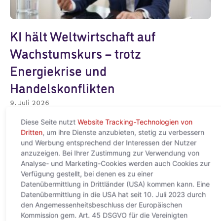
KI hält Weltwirtschaft auf
Wachstumskurs – trotz
Energiekrise und
Handelskonflikten
9. Juli 2026
Halbzeitausblick 2026/27: Künstliche Intelligenz
Diese Seite nutzt
Website Tracking-Technologien von
kompensiert geopolitische Belastungen – Unternehmen
Dritten
, um ihre Dienste anzubieten, stetig zu verbessern
bleiben dennoch unter Druck Wien, 9. Juli 2026 – Trotz
und Werbung entsprechend der Interessen der Nutzer
geopolitischer Spannungen, höherer Energiepreise und
anzuzeigen. Bei Ihrer Zustimmung zur Verwendung von
Weiterlesen »
Analyse- und Marketing-Cookies werden auch Cookies zur
Verfügung gestellt, bei denen es zu einer
Datenübermittlung in Drittländer (USA) kommen kann. Eine
Datenübermittlung in die USA hat seit 10. Juli 2023 durch
den Angemessenheitsbeschluss der Europäischen
Kommission gem. Art. 45 DSGVO für die Vereinigten