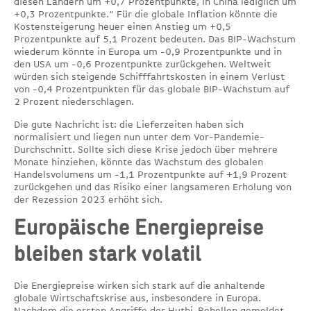
diesen Ländern um +0,7 Prozentpunkte, in China lediglich um
+0,3 Prozentpunkte.“ Für die globale Inflation könnte die
Kostensteigerung heuer einen Anstieg um +0,5
Prozentpunkte auf 5,1 Prozent bedeuten. Das BIP-Wachstum
wiederum könnte in Europa um -0,9 Prozentpunkte und in
den USA um -0,6 Prozentpunkte zurückgehen. Weltweit
würden sich steigende Schifffahrtskosten in einem Verlust
von -0,4 Prozentpunkten für das globale BIP-Wachstum auf
2 Prozent niederschlagen.
Die gute Nachricht ist: die Lieferzeiten haben sich
normalisiert und liegen nun unter dem Vor-Pandemie-
Durchschnitt. Sollte sich diese Krise jedoch über mehrere
Monate hinziehen, könnte das Wachstum des globalen
Handelsvolumens um -1,1 Prozentpunkte auf +1,9 Prozent
zurückgehen und das Risiko einer langsameren Erholung von
der Rezession 2023 erhöht sich.
Europäische Energiepreise
bleiben stark volatil
Die Energiepreise wirken sich stark auf die anhaltende
globale Wirtschaftskrise aus, insbesondere in Europa.
Nachdem die ersten Angriffe der Huthi-Rebellen gemeldet