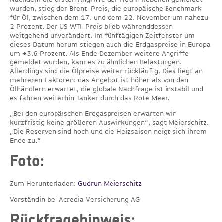
wurden, stieg der Brent-Preis, die europäische Benchmark
für Öl, zwischen dem 17. und dem 22. November um nahezu
2 Prozent. Der US WTI-Preis blieb währenddessen
weitgehend unverändert. Im fünftägigen Zeitfenster um
dieses Datum herum stiegen auch die Erdgaspreise in Europa
um +3,6 Prozent. Als Ende Dezember weitere Angriffe
gemeldet wurden, kam es zu ähnlichen Belastungen.
Allerdings sind die Ölpreise weiter rückläufig. Dies liegt an
mehreren Faktoren: das Angebot ist höher als von den
Ölhändlern erwartet, die globale Nachfrage ist instabil und
es fahren weiterhin Tanker durch das Rote Meer.
„Bei den europäischen Erdgaspreisen erwarten wir
kurzfristig keine größeren Auswirkungen“, sagt Meierschitz.
„Die Reserven sind hoch und die Heizsaison neigt sich ihrem
Ende zu.“
Foto:
Zum Herunterladen:
Gudrun Meierschitz
Vorständin bei Acredia Versicherung AG
Rückfragehinweis: