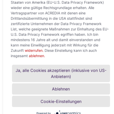
Staaten von Amerika (EU-U.S. Data Privacy Framework)
wieder eine gültige Rechtsgrundlage erhalten. Alle
Vertragspartner von ACREDIA mit denen eine
Drittlandsübermittlung in die USA stattfindet sind
zertifizierte Unternehmen der Data Privacy Framework
List, welche geeignete Maßnahmen zur Einhaltung des EU-
KI verändert den Welthandel
U.S. Data Privacy Framework egriffen haben. Ich bin
grundlegend – Europa droht neue
mindestens 16 Jahre alt und damit einverstanden und
kann meine Einwilligung jederzeit mit Wirkung für die
digitale Abhängigkeit
Zukunft
widerrufen.
Diese Einstellung kann ich auch
insgesamt
ablehnen.
22. Mai 2026
Neue Studie von ACREDIA und Allianz Trade zeigt: Der globale
AI-Boom verschiebt Macht, Infrastruktur und Wertschöpfung
Ja, alle Cookies akzeptieren (inklusive von US-
Wien, 22. Mai 2026 – Künstliche Intelligenz entwickelt sich
Anbietern)
rasant zu
Weiterlesen »
Ablehnen
Cookie-Einstellungen
Powered by