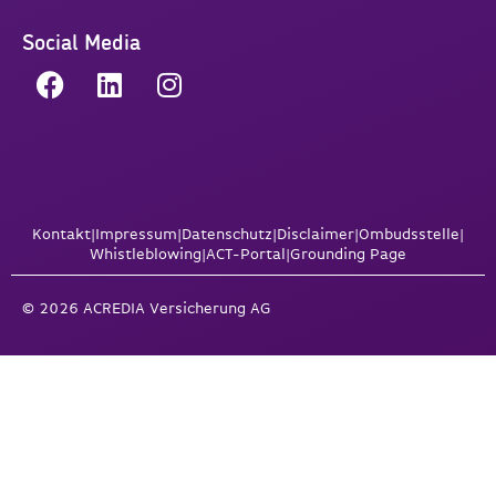
Social Media
Kontakt
|
Impressum
|
Datenschutz
|
Disclaimer
|
Ombudsstelle
|
Whistleblowing
|
ACT-Portal
|
Grounding Page
© 2026 ACREDIA Versicherung AG