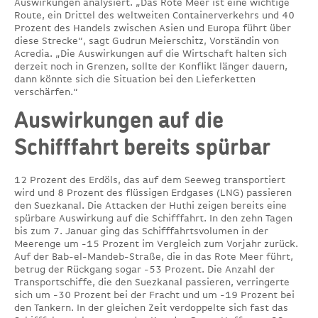
Auswirkungen analysiert. „Das Rote Meer ist eine wichtige
Route, ein Drittel des weltweiten Containerverkehrs und 40
Prozent des Handels zwischen Asien und Europa führt über
diese Strecke“, sagt Gudrun Meierschitz, Vorständin von
Acredia. „Die Auswirkungen auf die Wirtschaft halten sich
derzeit noch in Grenzen, sollte der Konflikt länger dauern,
dann könnte sich die Situation bei den Lieferketten
verschärfen.“
Auswirkungen auf die
Schifffahrt bereits spürbar
12 Prozent des Erdöls, das auf dem Seeweg transportiert
wird und 8 Prozent des flüssigen Erdgases (LNG) passieren
den Suezkanal. Die Attacken der Huthi zeigen bereits eine
spürbare Auswirkung auf die Schifffahrt. In den zehn Tagen
bis zum 7. Januar ging das Schifffahrtsvolumen in der
Meerenge um -15 Prozent im Vergleich zum Vorjahr zurück.
Auf der Bab-el-Mandeb-Straße, die in das Rote Meer führt,
betrug der Rückgang sogar -53 Prozent. Die Anzahl der
Transportschiffe, die den Suezkanal passieren, verringerte
sich um -30 Prozent bei der Fracht und um -19 Prozent bei
den Tankern. In der gleichen Zeit verdoppelte sich fast das