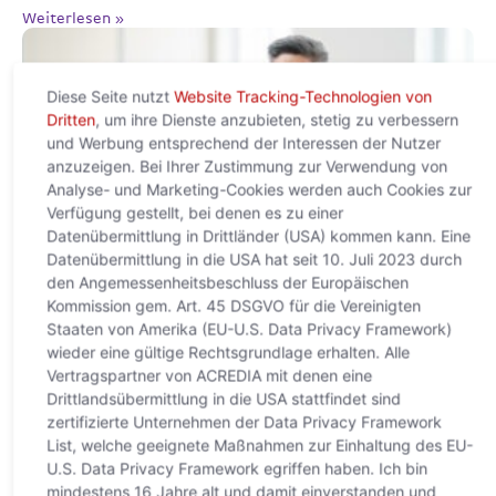
Weiterlesen »
Diese Seite nutzt
Website Tracking-Technologien von
Dritten
, um ihre Dienste anzubieten, stetig zu verbessern
und Werbung entsprechend der Interessen der Nutzer
anzuzeigen. Bei Ihrer Zustimmung zur Verwendung von
Analyse- und Marketing-Cookies werden auch Cookies zur
Verfügung gestellt, bei denen es zu einer
Datenübermittlung in Drittländer (USA) kommen kann. Eine
Datenübermittlung in die USA hat seit 10. Juli 2023 durch
den Angemessenheitsbeschluss der Europäischen
KI verändert den Welthandel
Kommission gem. Art. 45 DSGVO für die Vereinigten
grundlegend – Europa droht neue
Staaten von Amerika (EU-U.S. Data Privacy Framework)
wieder eine gültige Rechtsgrundlage erhalten. Alle
digitale Abhängigkeit
Vertragspartner von ACREDIA mit denen eine
Drittlandsübermittlung in die USA stattfindet sind
22. Mai 2026
zertifizierte Unternehmen der Data Privacy Framework
Neue Studie von ACREDIA und Allianz Trade zeigt: Der globale
List, welche geeignete Maßnahmen zur Einhaltung des EU-
AI-Boom verschiebt Macht, Infrastruktur und Wertschöpfung
U.S. Data Privacy Framework egriffen haben. Ich bin
Wien, 22. Mai 2026 – Künstliche Intelligenz entwickelt sich
mindestens 16 Jahre alt und damit einverstanden und
rasant zu