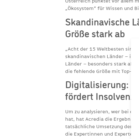
Österreich punktet vor allem m
„Ökosystem“ für Wissen und Bi
Skandinavische Lä
Größe stark ab
„Acht der 15 Weltbesten sind w
skandinavischen Länder – insb
Länder – besonders stark absc
die fehlende Größe mit Top-Res
Digitalisierung: 
fördert Insolvenzr
Um zu analysieren, wer bei de
hat, hat Acredia die Ergebniss
tatsächliche Umsetzung der Dig
die Expertinnen und Experten 