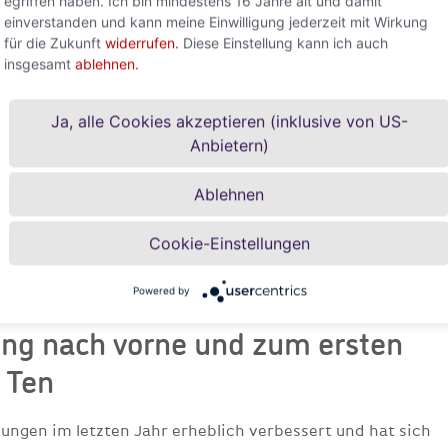
egriffen haben. Ich bin mindestens 16 Jahre alt und damit
einverstanden und kann meine Einwilligung jederzeit mit Wirkung
alisierung bei vielen Unternehmen nicht immer offene
für die Zukunft
widerrufen.
Diese Einstellung kann ich auch
Meierschitz. „Viele Unternehmen lassen noch viel
insgesamt
ablehnen.
aße liegen – vor allem auch in Österreich sowie in der
der Südkorea. Wenn sie nicht ins Hintertreffen geraten
n bei der Digitalisierung deutlich Gas geben.
Ja, alle Cookies akzeptieren (inklusive von US-
hmen sind gefährdet, die nicht genug in diesen Bereich
Anbietern)
solvenzrisiko bei diesen Firmen nach oben treiben, denn
uropäischen Ländern, den USA oder auch zunehmend aus
Ablehnen
Cookie-Einstellungen
zeigen unter anderem in den Bereichen Big Data
nd bei Spezialisten für Informations- und
Powered by
achholbedarf.
ung nach vorne und zum ersten
 Ten
ngen im letzten Jahr erheblich verbessert und hat sich