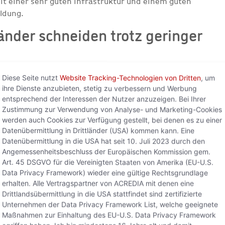
it einer sehr guten Infrastruktur und einem guten
ldung.
nder schneiden trotz geringer
Diese Seite nutzt
Website Tracking-Technologien von Dritten
, um
esteuropäische Staaten. Dabei fällt auf, dass die
ihre Dienste anzubieten, stetig zu verbessern und Werbung
esondere gemessen an der relativ geringen Größe der
entsprechend der Interessen der Nutzer anzuzeigen. Bei Ihrer
hneiden“, erklärt Gudrun Meierschitz. „Sie kompensieren
Zustimmung zur Verwendung von Analyse- und Marketing-Cookies
ultaten bei Wissen, Regulierung und Infrastruktur.
werden auch Cookies zur Verfügung gestellt, bei denen es zu einer
Datenübermittlung in Drittländer (USA) kommen kann. Eine
Zu viel ungenutztes Potenzial
Datenübermittlung in die USA hat seit 10. Juli 2023 durch den
Angemessenheitsbeschluss der Europäischen Kommission gem.
isiko
Art. 45 DSGVO für die Vereinigten Staaten von Amerika (EU-U.S.
Data Privacy Framework) wieder eine gültige Rechtsgrundlage
r Umsetzung die Nase vorne und wer noch Nachholbedarf
erhalten. Alle Vertragspartner von ACREDIA mit denen eine
e aus dem EDI mit sieben bestehenden Indikatoren für die
Drittlandsübermittlung in die USA stattfindet sind zertifizierte
Unternehmen der Data Privacy Framework List, welche geeignete
italisierung verglichen. In zahlreichen Ländern haben
Maßnahmen zur Einhaltung des EU-U.S. Data Privacy Framework
dabei erhebliche Diskrepanzen entdeckt.