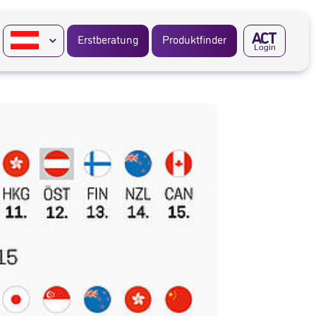
A
CT
Erstberatung
Produktfinder
Login