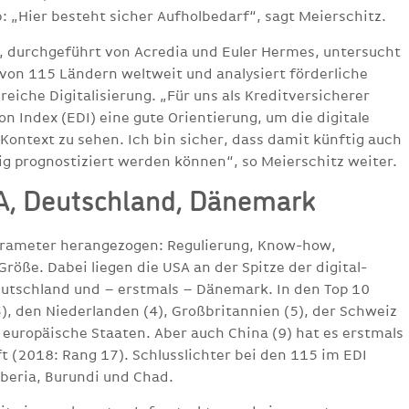
b: „Hier besteht sicher Aufholbedarf“, sagt Meierschitz.
9, durchgeführt von Acredia und Euler Hermes, untersucht
von 115 Ländern weltweit und analysiert förderliche
iche Digitalisierung. „Für uns als Kreditversicherer
ion Index (EDI) eine gute Orientierung, um die digitale
Kontext zu sehen. Ich bin sicher, dass damit künftig auch
ig prognostiziert werden können“, so Meierschitz weiter.
A, Deutschland, Dänemark
arameter herangezogen: Regulierung, Know-how,
röße. Dabei liegen die USA an der Spitze der digital-
Deutschland und – erstmals – Dänemark. In den Top 10
, den Niederlanden (4), Großbritannien (5), der Schweiz
europäische Staaten. Aber auch China (9) hat es erstmals
t (2018: Rang 17). Schlusslichter bei den 115 im EDI
beria, Burundi und Chad.