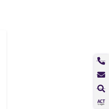
A
CT
Login