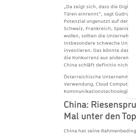
„Da zeigt sich, dass die Digit
Türen einrennt“, sagt Gudrun 
Potenzial ungenutzt auf der Str
Schweiz, Frankreich, Spanien o
wollen, sollten die Unternehme
Insbesondere schwache Unterne
investieren. Das könnte das In
die Konkurrenz aus anderen e
China schläft definitiv nicht.“
Österreichische Unternehmen 
Verwendung, Cloud Computing u
Kommunikationstechnologie N
China: Riesenspr
Mal unter den Top
China hat seine Rahmenbedingu