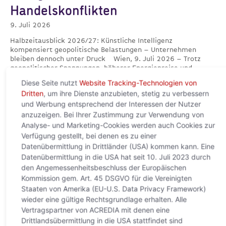
Handelskonflikten
9. Juli 2026
Halbzeitausblick 2026/27: Künstliche Intelligenz
kompensiert geopolitische Belastungen – Unternehmen
bleiben dennoch unter Druck Wien, 9. Juli 2026 – Trotz
geopolitischer Spannungen, höherer Energiepreise und
Weiterlesen »
Diese Seite nutzt
Website Tracking-Technologien von
Dritten
, um ihre Dienste anzubieten, stetig zu verbessern
und Werbung entsprechend der Interessen der Nutzer
anzuzeigen. Bei Ihrer Zustimmung zur Verwendung von
Analyse- und Marketing-Cookies werden auch Cookies zur
Verfügung gestellt, bei denen es zu einer
Datenübermittlung in Drittländer (USA) kommen kann. Eine
Datenübermittlung in die USA hat seit 10. Juli 2023 durch
den Angemessenheitsbeschluss der Europäischen
Kommission gem. Art. 45 DSGVO für die Vereinigten
Staaten von Amerika (EU-U.S. Data Privacy Framework)
wieder eine gültige Rechtsgrundlage erhalten. Alle
KI verändert den Welthandel
Vertragspartner von ACREDIA mit denen eine
Drittlandsübermittlung in die USA stattfindet sind
grundlegend – Europa droht neue