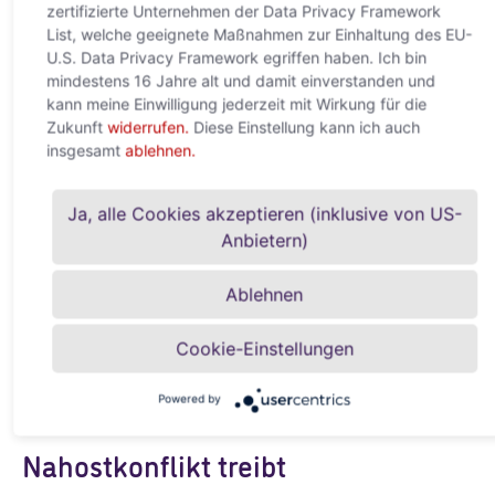
zertifizierte Unternehmen der Data Privacy Framework
digitale Abhängigkeit
List, welche geeignete Maßnahmen zur Einhaltung des EU-
U.S. Data Privacy Framework egriffen haben. Ich bin
22. Mai 2026
mindestens 16 Jahre alt und damit einverstanden und
Neue Studie von ACREDIA und Allianz Trade zeigt: Der globale
kann meine Einwilligung jederzeit mit Wirkung für die
AI-Boom verschiebt Macht, Infrastruktur und Wertschöpfung
Zukunft
widerrufen.
Diese Einstellung kann ich auch
Wien, 22. Mai 2026 – Künstliche Intelligenz entwickelt sich
insgesamt
ablehnen.
rasant zu
Weiterlesen »
Ja, alle Cookies akzeptieren (inklusive von US-
Anbietern)
Ablehnen
Cookie-Einstellungen
Powered by
Nahostkonflikt treibt