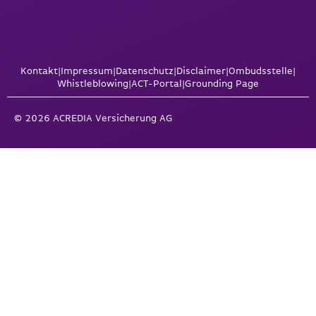
Kontakt
|
Impressum
|
Datenschutz
|
Disclaimer
|
Ombudsstelle
|
Whistleblowing
|
ACT-Portal
|
Grounding Page
© 2026 ACREDIA Versicherung AG