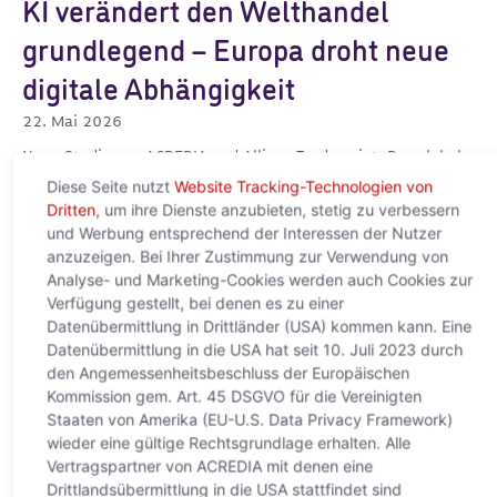
KI verändert den Welthandel
grundlegend – Europa droht neue
digitale Abhängigkeit
22. Mai 2026
Neue Studie von ACREDIA und Allianz Trade zeigt: Der globale
AI-Boom verschiebt Macht, Infrastruktur und Wertschöpfung
Diese Seite nutzt
Website Tracking-Technologien von
Wien, 22. Mai 2026 – Künstliche Intelligenz entwickelt sich
Dritten
, um ihre Dienste anzubieten, stetig zu verbessern
rasant zu
und Werbung entsprechend der Interessen der Nutzer
Weiterlesen »
anzuzeigen. Bei Ihrer Zustimmung zur Verwendung von
Analyse- und Marketing-Cookies werden auch Cookies zur
Verfügung gestellt, bei denen es zu einer
Datenübermittlung in Drittländer (USA) kommen kann. Eine
Datenübermittlung in die USA hat seit 10. Juli 2023 durch
den Angemessenheitsbeschluss der Europäischen
Kommission gem. Art. 45 DSGVO für die Vereinigten
Staaten von Amerika (EU-U.S. Data Privacy Framework)
wieder eine gültige Rechtsgrundlage erhalten. Alle
Vertragspartner von ACREDIA mit denen eine
Drittlandsübermittlung in die USA stattfindet sind