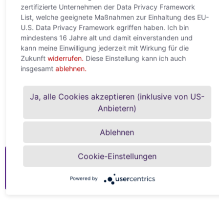
zertifizierte Unternehmen der Data Privacy Framework
Nahostkonflikt treibt
List, welche geeignete Maßnahmen zur Einhaltung des EU-
Unternehmensinsolvenzen
U.S. Data Privacy Framework egriffen haben. Ich bin
mindestens 16 Jahre alt und damit einverstanden und
deutlich stärker nach oben
kann meine Einwilligung jederzeit mit Wirkung für die
Zukunft
widerrufen.
Diese Einstellung kann ich auch
22. April 2026
insgesamt
ablehnen.
Weltweite Unternehmensinsolvenzen steigen 2026 um +6 %
– deutlich stärker als in der Vorkrisenprognose (+3 %) Für
2027 wird kein Rückgang mehr erwartet, sondern eine
Ja, alle Cookies akzeptieren (inklusive von US-
Weiterlesen »
Anbietern)
Ablehnen
Cookie-Einstellungen
Mehr Content von ACREDIA
Jetzt lesen
Powered by