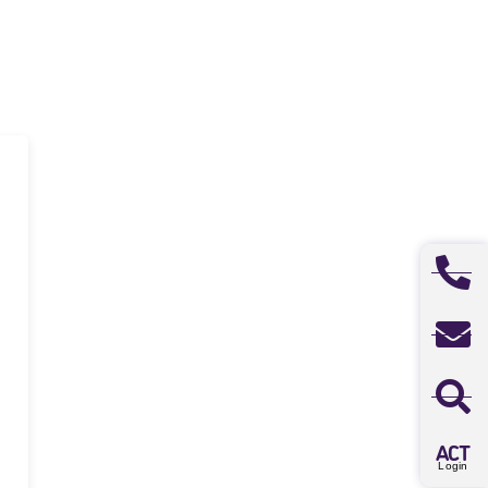
A
CT
Login