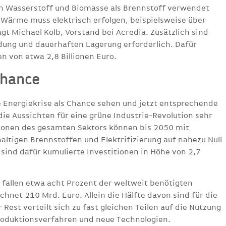
en Wasserstoff und Biomasse als Brennstoff verwendet
Wärme muss elektrisch erfolgen, beispielsweise über
t Michael Kolb, Vorstand bei Acredia. Zusätzlich sind
ung und dauerhaften Lagerung erforderlich. Dafür
en von etwa 2,8 Billionen Euro.
Chance
e Energiekrise als Chance sehen und jetzt entsprechende
ie Aussichten für eine grüne Industrie-Revolution sehr
sionen des gesamten Sektors können bis 2050 mit
ltigen Brennstoffen und Elektrifizierung auf nahezu Null
 sind dafür kumulierte Investitionen in Höhe von 2,7
 fallen etwa acht Prozent der weltweit benötigten
chnet 210 Mrd. Euro. Allein die Hälfte davon sind für die
 Rest verteilt sich zu fast gleichen Teilen auf die Nutzung
roduktionsverfahren und neue Technologien.