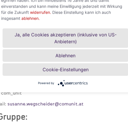
egriffen haben. Ich bin mindestens 16 Jahre alt und damit
einverstanden und kann meine Einwilligung jederzeit mit Wirkung
 Sie hier:
Link (PDF)
für die Zukunft
widerrufen.
Diese Einstellung kann ich auch
insgesamt
ablehnen.
olb
Ja, alle Cookies akzeptieren (inklusive von US-
Anbietern)
herung AG
Ablehnen
:
Cookie-Einstellungen
t Acredia Versicherung AG
ail:
sabine.stepanek@acredia.at
Powered by
r com_unit
ail:
susanne.wegscheider@comunit.at
Gruppe: