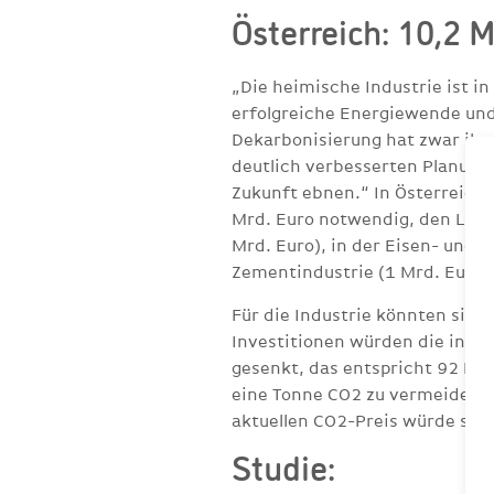
Österreich: 10,2 M
„Die heimische Industrie ist in
erfolgreiche Energiewende und 
Dekarbonisierung hat zwar ihre
deutlich verbesserten Planungs
Zukunft ebnen.“ In Österreich 
Mrd. Euro notwendig, den Löwen
Mrd. Euro), in der Eisen- und S
Zementindustrie (1 Mrd. Euro)
Für die Industrie könnten sich
Investitionen würden die indu
gesenkt, das entspricht 92 Pro
eine Tonne CO2 zu vermeiden s
aktuellen CO2-Preis würde sic
Studie: