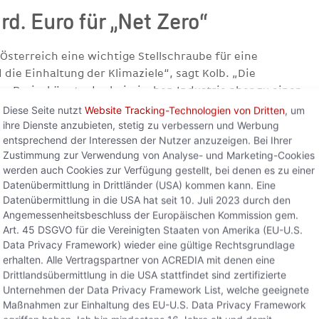
rd. Euro für „Net Zero“
 Österreich eine wichtige Stellschraube für eine
die Einhaltung der Klimaziele“, sagt Kolb. „Die
n Preis, könnte der heimischen Industrie aber zu einer
sicherheit verhelfen und den Weg in eine erfolgreiche
Diese Seite nutzt
Website Tracking-Technologien von Dritten
, um
sind dafür bis 2050 kumulierte Investitionen von 10,2
ihre Dienste anzubieten, stetig zu verbessern und Werbung
entsprechend der Interessen der Nutzer anzuzeigen. Bei Ihrer
anteil davon in der Zellstoff- und Papierindustrie (4,5
Zustimmung zur Verwendung von Analyse- und Marketing-Cookies
tahlindustrie (3,7 Mrd. Euro) sowie in der
werden auch Cookies zur Verfügung gestellt, bei denen es zu einer
.
Datenübermittlung in Drittländer (USA) kommen kann. Eine
Datenübermittlung in die USA hat seit 10. Juli 2023 durch den
 diese Investitionen durchaus lohnen. „Durch die
Angemessenheitsbeschluss der Europäischen Kommission gem.
striellen CO2-Emissionen in der EU um 265 Mega-Tonnen
Art. 45 DSGVO für die Vereinigten Staaten von Amerika (EU-U.S.
zent der aktuellen Emissionen“, sagt Kolb. „Um jährlich
Data Privacy Framework) wieder eine gültige Rechtsgrundlage
ind Investitionen von rund 790 EUR notwendig.“ Bei dem
erhalten. Alle Vertragspartner von ACREDIA mit denen eine
h die Investitionssumme nach acht Jahren amortisieren.
Drittlandsübermittlung in die USA stattfindet sind zertifizierte
Unternehmen der Data Privacy Framework List, welche geeignete
Maßnahmen zur Einhaltung des EU-U.S. Data Privacy Framework