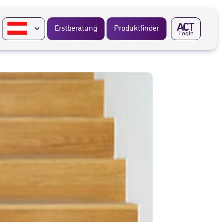
A
CT
Erstberatung
Produktfinder
Login