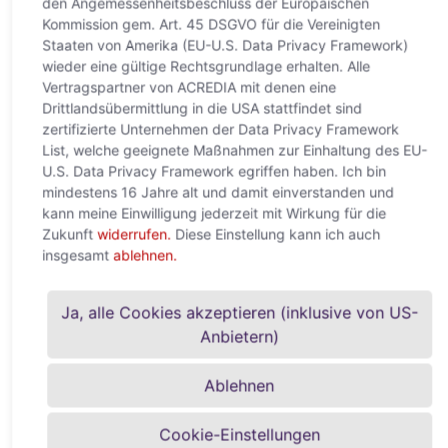
den Angemessenheitsbeschluss der Europäischen
Kommission gem. Art. 45 DSGVO für die Vereinigten
Staaten von Amerika (EU-U.S. Data Privacy Framework)
wieder eine gültige Rechtsgrundlage erhalten. Alle
Vertragspartner von ACREDIA mit denen eine
Drittlandsübermittlung in die USA stattfindet sind
zertifizierte Unternehmen der Data Privacy Framework
List, welche geeignete Maßnahmen zur Einhaltung des EU-
U.S. Data Privacy Framework egriffen haben. Ich bin
mindestens 16 Jahre alt und damit einverstanden und
kann meine Einwilligung jederzeit mit Wirkung für die
Zukunft
widerrufen.
Diese Einstellung kann ich auch
Nahostkonflikt treibt
insgesamt
ablehnen.
Unternehmensinsolvenzen
deutlich stärker nach oben
Ja, alle Cookies akzeptieren (inklusive von US-
Anbietern)
22. April 2026
Weltweite Unternehmensinsolvenzen steigen 2026 um +6 %
Ablehnen
– deutlich stärker als in der Vorkrisenprognose (+3 %) Für
2027 wird kein Rückgang mehr erwartet, sondern eine
Cookie-Einstellungen
Weiterlesen »