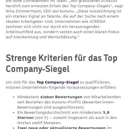
die hohe Zufriedenheit im Team. „Wir gratulieren ACREDIA
herzlich zum erneuten Erhalt des Top Company-Siegels“, sagt
Nina Zimmermann, CEO von kununu. „Diese Auszeichnung ist
ein starkes Signal an Talente, die auf der Suche nach einem
idealen Arbeitgeber sind. Unternehmen wie ACREDIA
zeichnen sich nicht nur durch ein herausragendes
Arbeitsumfeld aus, sondern setzen auch einen klaren Fokus
auf Anerkennung und Wertschätzung.“
Strenge Kriterien für das Top
Company-Siegel
Um sich für das
Top Company-Siegel
zu qualifizieren,
müssen Unternehmen folgende Voraussetzungen erfüllen:
Mindestens
sieben Bewertungen
von Mitarbeitenden
seit Bestehen des kununu-Profils (Bewerber:innen-
Bewertungen sind ausgeschlossen).
Ein Bewertungsdurchschnitt von mindestens
3,8
Sternen
(von 5) – sowohl insgesamt als auch in den
letzten zwölf Monaten.
Zwei neue oder aktualisierte Bewertungen
im