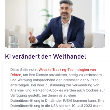
KI verändert den Welthandel
grundlegend – Europa droht neue
Diese Seite nutzt
Website Tracking-Technologien von
digitale Abhängigkeit
Dritten
, um ihre Dienste anzubieten, stetig zu verbessern
und Werbung entsprechend der Interessen der Nutzer
22. Mai 2026
anzuzeigen. Bei Ihrer Zustimmung zur Verwendung von
Neue Studie von ACREDIA und Allianz Trade zeigt: Der globale
Analyse- und Marketing-Cookies werden auch Cookies zur
AI-Boom verschiebt Macht, Infrastruktur und Wertschöpfung
Verfügung gestellt, bei denen es zu einer
Wien, 22. Mai 2026 – Künstliche Intelligenz entwickelt sich
Datenübermittlung in Drittländer (USA) kommen kann. Eine
rasant zu
Datenübermittlung in die USA hat seit 10. Juli 2023 durch
Weiterlesen »