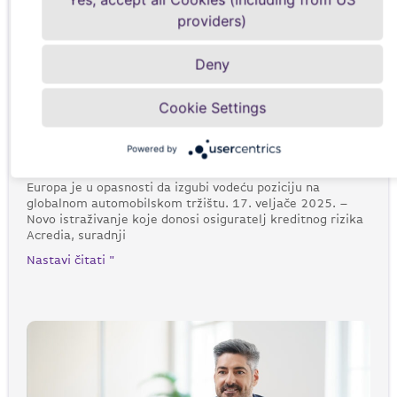
providers)
Deny
Acredia: Europa gubi tržišni
Cookie Settings
udio u e-mobilnosti
Powered by
17. veljače 2025.
Europa je u opasnosti da izgubi vodeću poziciju na
globalnom automobilskom tržištu. 17. veljače 2025. –
Novo istraživanje koje donosi osiguratelj kreditnog rizika
Acredia, suradnji
Nastavi čitati "