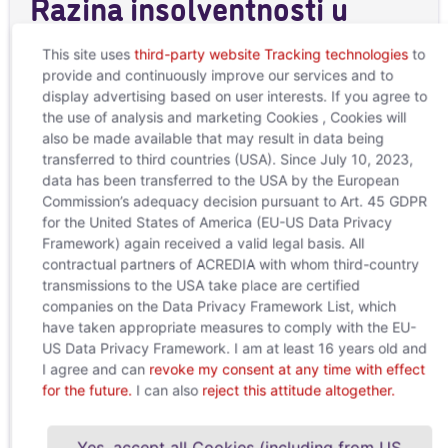
Razina insolventnosti u
2025. godini neće se
This site uses
third-party website Tracking technologies
to
provide and continuously improve our services and to
značajnije mijenjati
display advertising based on user interests. If you agree to
the use of analysis and marketing Cookies , Cookies will
19. ožujka 2025.
also be made available that may result in data being
Za sada nema naznaka poboljšanja. Globalni trgovinski
transferred to third countries (USA). Since July 10, 2023,
sukobi bi mogli doprinijeti rastu broja stečajeva. ožujka
data has been transferred to the USA by the European
2025. godine – Vodeće austrijsko društvo za upravljanje
Commission’s adequacy decision pursuant to Art. 45 GDPR
potraživanjima i
for the United States of America (EU-US Data Privacy
Nastavi čitati "
Framework) again received a valid legal basis. All
contractual partners of ACREDIA with whom third-country
transmissions to the USA take place are certified
companies on the Data Privacy Framework List, which
have taken appropriate measures to comply with the EU-
US Data Privacy Framework. I am at least 16 years old and
I agree and can
revoke my consent at any time with effect
for the future.
I can also
reject this attitude altogether.
Yes, accept all Cookies (including from US