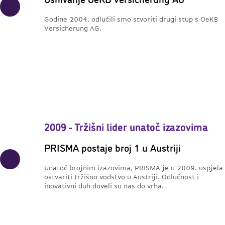
Osnivanje OeKB Versicherung AG
Godine 2004. odlučili smo stvoriti drugi stup s OeKB
Versicherung AG.
2009 - Tržišni lider unatoč izazovima
PRISMA postaje broj 1 u Austriji
Unatoč brojnim izazovima, PRISMA je u 2009. uspjela
ostvariti tržišno vodstvo u Austriji. Odlučnost i
inovativni duh doveli su nas do vrha.