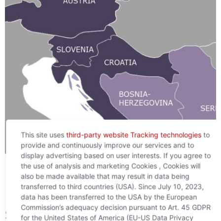
This site uses
third-party website Tracking technologies
to
provide and continuously improve our services and to
display advertising based on user interests. If you agree to
the use of analysis and marketing Cookies , Cookies will
also be made available that may result in data being
transferred to third countries (USA). Since July 10, 2023,
data has been transferred to the USA by the European
Commission’s adequacy decision pursuant to Art. 45 GDPR
Središte za jugoistočnu
for the United States of America (EU-US Data Privacy