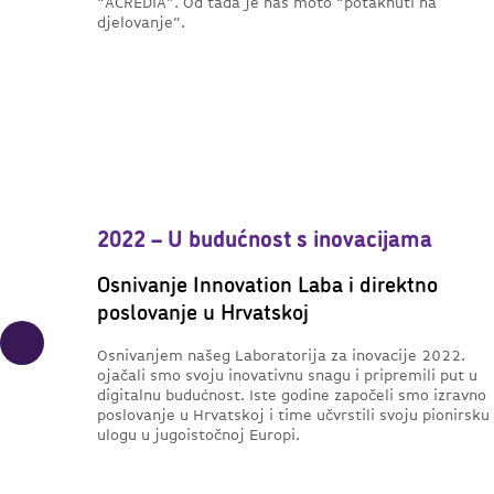
“ACREDIA”. Od tada je naš moto “potaknuti na
djelovanje”.
2022 – U budućnost s inovacijama
Osnivanje Innovation Laba i direktno
poslovanje u Hrvatskoj
Osnivanjem našeg Laboratorija za inovacije 2022.
ojačali smo svoju inovativnu snagu i pripremili put u
digitalnu budućnost. Iste godine započeli smo izravno
poslovanje u Hrvatskoj i time učvrstili svoju pionirsku
ulogu u jugoistočnoj Europi.