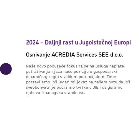
2024 – Daljnji rast u Jugoistočnoj Europi
Osnivanje ACREDIA Services SEE d.o.o.
Naše novo poduzeće fokusira se na usluge naplate
potraživanja i jača našu poziciju u gospodarski
dinamičnoj regiji s velikim potencijalom. Time
postavljamo još jedan miljokaz na našem putu da još
sveobuhvatnije podržimo tvrtke u JIE i osiguramo
njihovu financijsku stabilnost.