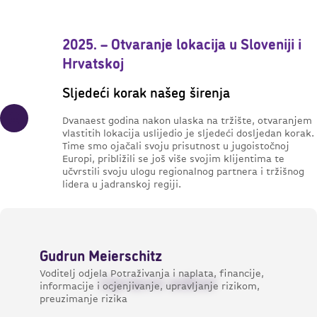
2025. – Otvaranje lokacija u Sloveniji i
Hrvatskoj
Sljedeći korak našeg širenja
Dvanaest godina nakon ulaska na tržište, otvaranjem
vlastitih lokacija uslijedio je sljedeći dosljedan korak.
Time smo ojačali svoju prisutnost u jugoistočnoj
Europi, približili se još više svojim klijentima te
učvrstili svoju ulogu regionalnog partnera i tržišnog
lidera u jadranskoj regiji.
Gudrun Meierschitz
Voditelj odjela Potraživanja i naplata, financije,
Upravni odbor
informacije i ocjenjivanje, upravljanje rizikom,
preuzimanje rizika