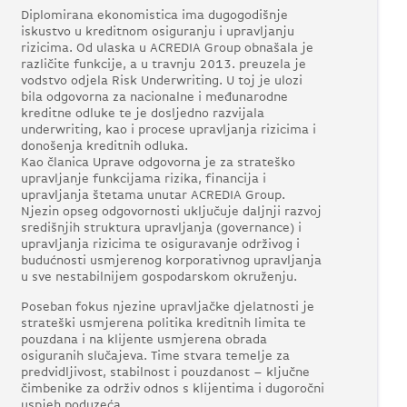
Diplomirana ekonomistica ima dugogodišnje
iskustvo u kreditnom osiguranju i upravljanju
rizicima. Od ulaska u ACREDIA Group obnašala je
različite funkcije, a u travnju 2013. preuzela je
vodstvo odjela Risk Underwriting. U toj je ulozi
bila odgovorna za nacionalne i međunarodne
kreditne odluke te je dosljedno razvijala
underwriting, kao i procese upravljanja rizicima i
donošenja kreditnih odluka.
Kao članica Uprave odgovorna je za strateško
upravljanje funkcijama rizika, financija i
upravljanja štetama unutar ACREDIA Group.
Njezin opseg odgovornosti uključuje daljnji razvoj
središnjih struktura upravljanja (governance) i
upravljanja rizicima te osiguravanje održivog i
budućnosti usmjerenog korporativnog upravljanja
u sve nestabilnijem gospodarskom okruženju.
Poseban fokus njezine upravljačke djelatnosti je
strateški usmjerena politika kreditnih limita te
pouzdana i na klijente usmjerena obrada
osiguranih slučajeva. Time stvara temelje za
predvidljivost, stabilnost i pouzdanost – ključne
čimbenike za održiv odnos s klijentima i dugoročni
uspjeh poduzeća.