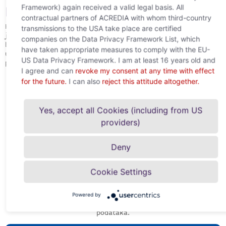
Framework) again received a valid legal basis. All
Europu
contractual partners of ACREDIA with whom third-country
Kao dio Allianz Tradea, specijalisti smo za
transmissions to the USA take place are certified
jugoistočnu Europu. Provjeravamo i ocjenjujemo
companies on the Data Privacy Framework List, which
bonitet tvrtki u ovom području i nudimo svoje
have taken appropriate measures to comply with the EU-
usluge osiguranja bilo izravno ili preko fronting
US Data Privacy Framework. I am at least 16 years old and
partnera.
I agree and can
revoke my consent at any time with effect
for the future.
I can also
reject this attitude altogether.
Yes, accept all Cookies (including from US
providers)
Stabilna vlasnička struktura
Deny
ACREDIA Versicherung AG je podružnica Oesterreichische
Steuerbank AG (51%) i Allianz Trade (49%), vodećeg
Cookie Settings
svjetskog tržišta osiguranja kredita. Ova čvrsta vlasnička
struktura jamči, s jedne strane, stabilno usidrenje u
austrijskom korporativnom krajoliku, a s druge strane,
Powered by
osnova je za integraciju u najveći međunarodni skup
podataka.