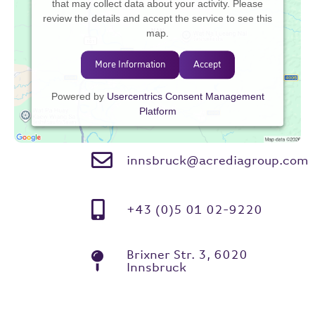
that may collect data about your activity. Please
review the details and accept the service to see this
map.
More Information
Accept
Powered by
Usercentrics Consent Management
Platform
innsbruck@acrediagroup.com
+43 (0)5 01 02-9220
Brixner Str. 3, 6020
Innsbruck