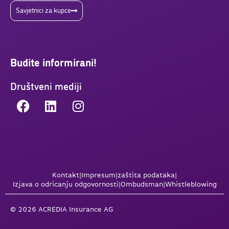
Savjetnici za kupce
Budite informirani!
Društveni mediji
Kontakt
|
Impresum
|
zaštita podataka
|
Izjava o odricanju odgovornosti
|
Ombudsman
|
Whistleblowing
© 2026 ACREDIA Insurance AG