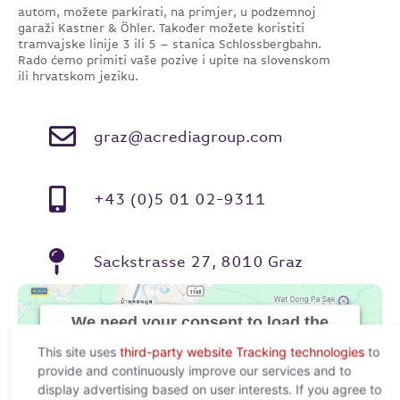
autom, možete parkirati, na primjer, u podzemnoj
garaži Kastner & Öhler. Također možete koristiti
tramvajske linije 3 ili 5 – stanica Schlossbergbahn.
Rado ćemo primiti vaše pozive i upite na slovenskom
ili hrvatskom jeziku.
graz@acrediagroup.com
+43 (0)5 01 02-9311
Sackstrasse 27, 8010 Graz
We need your consent to load the
Google Maps service!
This site uses
third-party website Tracking technologies
to
provide and continuously improve our services and to
We use a third party service to embed map content
display advertising based on user interests. If you agree to
that may collect data about your activity. Please