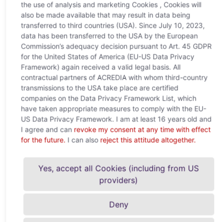
the use of analysis and marketing Cookies , Cookies will
review the details and accept the service to see this
also be made available that may result in data being
map.
transferred to third countries (USA). Since July 10, 2023,
data has been transferred to the USA by the European
More Information
Accept
Commission’s adequacy decision pursuant to Art. 45 GDPR
for the United States of America (EU-US Data Privacy
Powered by
Usercentrics Consent Management
Framework) again received a valid legal basis. All
Platform
contractual partners of ACREDIA with whom third-country
transmissions to the USA take place are certified
companies on the Data Privacy Framework List, which
have taken appropriate measures to comply with the EU-
US Data Privacy Framework. I am at least 16 years old and
I agree and can
revoke my consent at any time with effect
for the future.
I can also
reject this attitude altogether.
Yes, accept all Cookies (including from US
providers)
Deny