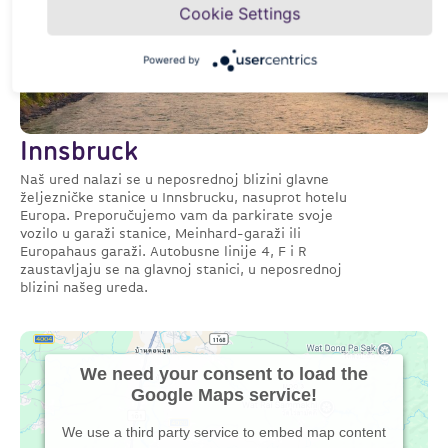
Cookie Settings
Powered by
Innsbruck
Naš ured nalazi se u neposrednoj blizini glavne
željezničke stanice u Innsbrucku, nasuprot hotelu
Europa. Preporučujemo vam da parkirate svoje
vozilo u garaži stanice, Meinhard-garaži ili
Europahaus garaži. Autobusne linije 4, F i R
zaustavljaju se na glavnoj stanici, u neposrednoj
blizini našeg ureda.
We need your consent to load the
Google Maps service!
We use a third party service to embed map content