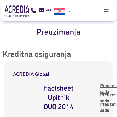
Preuzimanja
Kreditna osiguranja
ACREDIA Global
Preuzeti
Factsheet
sada
Preuzeti
Upitnik
sada
Preuzeti
OUO 2014
sada