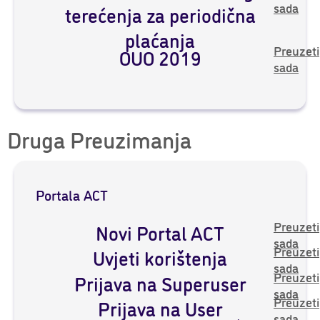
sada
terećenja za periodična
plaćanja
Preuzeti
OUO 2019
sada
Druga Preuzimanja
Portala ACT
Preuzeti
Novi Portal ACT
sada
Preuzeti
Uvjeti korištenja
sada
Preuzeti
Prijava na Superuser
sada
Preuzeti
Prijava na User