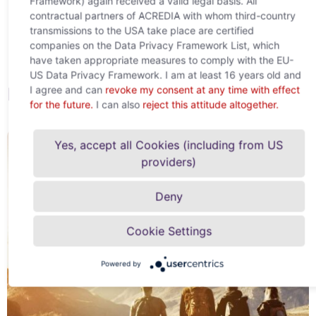
Framework) again received a valid legal basis. All
sada
ugovora o osiguranju
contractual partners of ACREDIA with whom third-country
Preuzeti
SEPA mandat
transmissions to the USA take place are certified
sada
companies on the Data Privacy Framework List, which
have taken appropriate measures to comply with the EU-
US Data Privacy Framework. I am at least 16 years old and
I agree and can
revoke my consent at any time with effect
Pitanja
for the future.
I can also
reject this attitude altogether.
Yes, accept all Cookies (including from US
providers)
Deny
Cookie Settings
Powered by