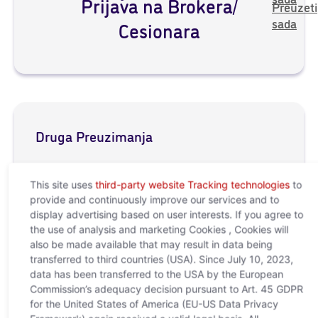
sada
Prijava na Brokera/
Preuzeti
sada
Cesionara
Druga Preuzimanja
Preuzeti
Factsheet
This site uses
third-party website Tracking technologies
to
sada
Preuzeti
Obavijest o ustupu (cesiji)
provide and continuously improve our services and to
sada
display advertising based on user interests. If you agree to
Preuzeti
Obavijest
the use of analysis and marketing Cookies , Cookies will
sada
also be made available that may result in data being
Preuzeti
Prijava štete
transferred to third countries (USA). Since July 10, 2023,
sada
Zaštita podataka i
Preuzeti
data has been transferred to the USA by the European
sada
Commission’s adequacy decision pursuant to Art. 45 GDPR
povjerljivost
Zahtjev za sklapanje
Preuzeti
for the United States of America (EU-US Data Privacy