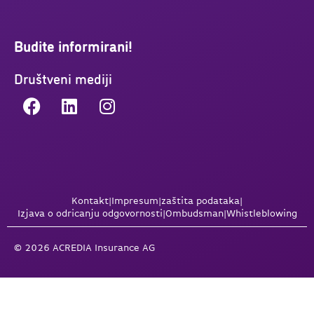
Budite informirani!
Društveni mediji
Kontakt
|
Impresum
|
zaštita podataka
|
Izjava o odricanju odgovornosti
|
Ombudsman
|
Whistleblowing
© 2026 ACREDIA Insurance AG