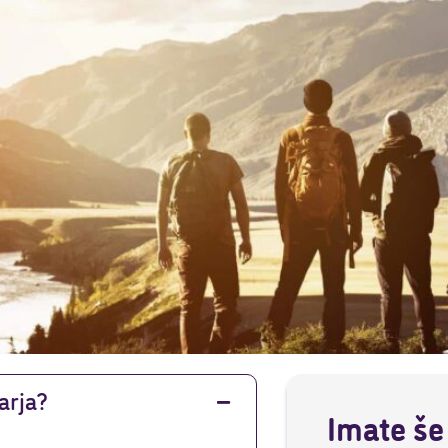
arja?
Imate še