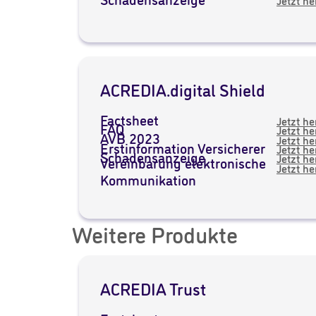
Schadensanzeige
Jetzt h
ACREDIA.digital Shield
Factsheet
Jetzt h
FAQ
Jetzt h
AVB 2023
Jetzt h
Erstinformation Versicherer
Jetzt h
Schadensanzeige
Jetzt h
Vereinbarung elektronische
Jetzt h
Kommunikation
Weitere Produkte
ACREDIA Trust