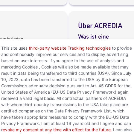
Über ACREDIA
Was ist eine
erunterladen
Kreditversicherung?
This site uses
third-party website Tracking technologies
to provide
and continuously improve our services and to display advertising
based on user interests. If you agree to the use of analysis and
marketing Cookies , Cookies will also be made available that may
result in data being transferred to third countries (USA). Since July
10, 2023, data has been transferred to the USA by the European
Geschäftsberichte
Commission’s adequacy decision pursuant to Art. 45 GDPR for the
United States of America (EU-US Data Privacy Framework) again
Geschäftsbericht 202
erunterladen
Geschäftsbericht 202
erunterladen
received a valid legal basis. All contractual partners of ACREDIA
Geschäftsbericht 202
erunterladen
with whom third-country transmissions to the USA take place are
Geschäftsbericht 202
erunterladen
Geschäftsbericht 202
erunterladen
certified companies on the Data Privacy Framework List, which
Geschäftsbericht 201
erunterladen
weitere Informatione
have taken appropriate measures to comply with the EU-US Data
erunterladen
erunterladen
Geschäftsbericht 201
Privacy Framework. I am at least 16 years old and I agree and can
Geschäftsbericht 201
erunterladen
Geschäftsbericht 201
revoke my consent at any time with effect for the future.
I can also
Geschäftsbericht 201