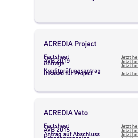
ACREDIA Project
Factsheet
Jetzt h
AVB 2019
Jetzt h
Anfrage
Jetzt h
Kreditprüfungsantrag
Inkasso für Project
Jetzt h
ACREDIA Veto
Factsheet
Jetzt h
AVB 2015
Jetzt h
Antrag auf Abschluss
Jetzt h