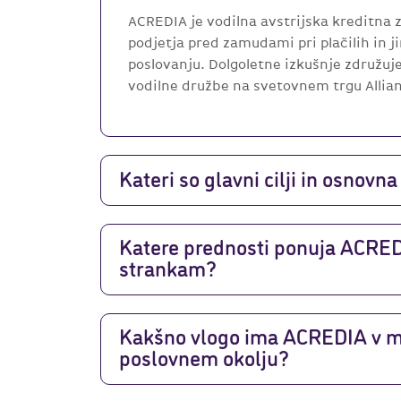
ACREDIA je vodilna avstrijska kreditna z
podjetja pred zamudami pri plačilih in j
poslovanju. Dolgoletne izkušnje združu
vodilne družbe na svetovnem trgu Allia
Kateri so glavni cilji in osnov
Katere prednosti ponuja ACRED
strankam?
Kakšno vlogo ima ACREDIA v
poslovnem okolju?