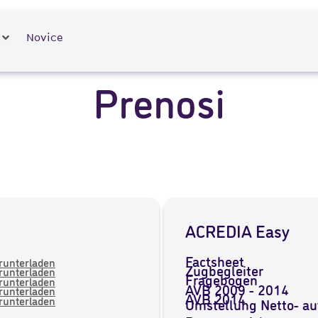
Novice
Prenosi
ACREDIA Easy
Factsheet
erunterladen
Zugbegleiter
erunterladen
Fragebogen
erunterladen
AVB 2009 - 2014
erunterladen
AVB 2014
erunterladen
Umstellung Netto- au