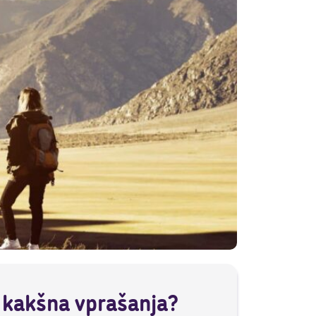
 kakšna vprašanja?