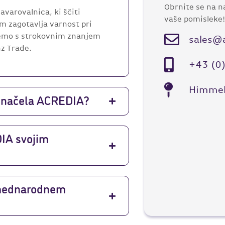
Obrnite se na n
avarovalnica, ki ščiti
vaše pomisleke!
im zagotavlja varnost pri
jemo s strokovnim znanjem
sales@a
nz Trade.
+43 (0
Himmel
na načela ACREDIA?
IA svojim
 mednarodnem