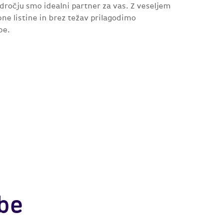
dročju smo idealni partner za vas. Z veseljem
e listine in brez težav prilagodimo
be.
be