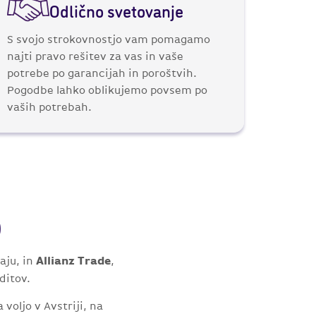
Odlično svetovanje
S svojo strokovnostjo vam pomagamo
najti pravo rešitev za vas in vaše
potrebe po garancijah in poroštvih.
Pogodbe lahko oblikujemo povsem po
vaših potrebah.
o
Allianz Trade
aju, in
,
ditov.
voljo v Avstriji, na