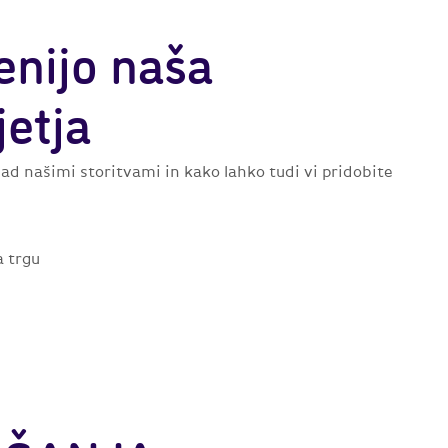
cenijo naša
etja
ad našimi storitvami in kako lahko tudi vi pridobite
a trgu