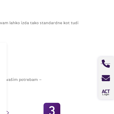
 vam lahko izda tako standardne kot tudi
jeno vašim potrebam –
A
CT
Login
3