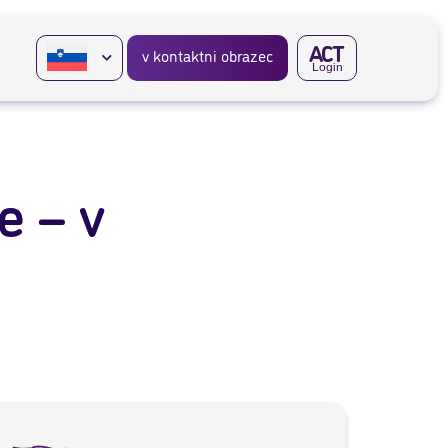
A
CT
v kontaktni obrazec
Login
e – v