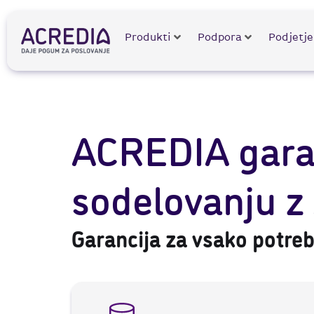
Produkti
Podpora
Podjetje
ACREDIA garan
sodelovanju z 
Garancija za vsako potre