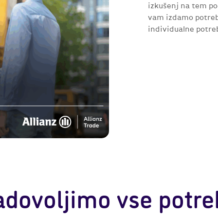
izkušenj na tem po
vam izdamo potrebn
individualne potre
adovoljimo vse potre