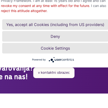
Privacy Framework. I am at least 16 years old and I agree and can
revoke my consent at any time with effect for the future.
I can also
Osebni pogovor
reject this attitude altogether.
O vaših potrebah in naših rešitvah
se bomo pogovorili na osebnem
posvetu.
Yes, accept all Cookies (including from US providers)
Deny
Cookie Settings
Powered by
varovanja?
v kontaktni obrazec
e na nas!