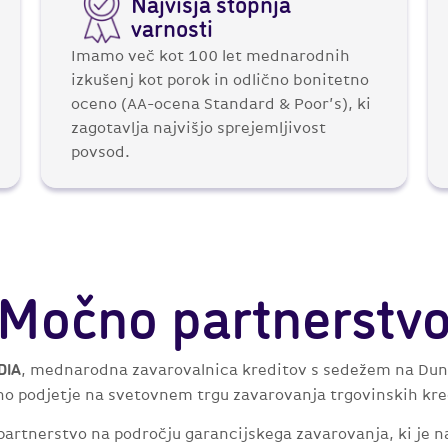
Najvišja stopnja
varnosti
Imamo več kot 100 let mednarodnih
izkušenj kot porok in odlično bonitetno
oceno (AA-ocena Standard & Poor’s), ki
zagotavlja najvišjo sprejemljivost
povsod.
Močno partnerstv
, mednarodna zavarovalnica kreditov s sedežem na Dun
DIA
no podjetje na svetovnem trgu zavarovanja trgovinskih kre
rtnerstvo na področju garancijskega zavarovanja, ki je na 