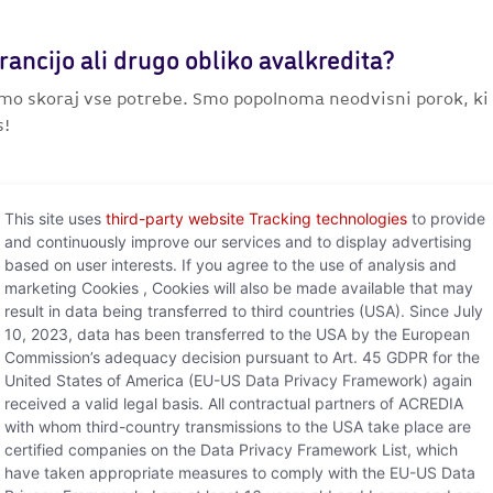
rancijo ali drugo obliko avalkredita?
mo skoraj vse potrebe. Smo popolnoma neodvisni porok, ki
s!
This site uses
third-party website Tracking technologies
to provide
and continuously improve our services and to display advertising
based on user interests. If you agree to the use of analysis and
To je rešitev za vas!
marketing Cookies , Cookies will also be made available that may
result in data being transferred to third countries (USA). Since July
10, 2023, data has been transferred to the USA by the European
ih korakih lahko pridobite jamstvo, ki je natančno prilago
Commission’s adequacy decision pursuant to Art. 45 GDPR for the
tudi za velike ali mednarodne projekte.
United States of America (EU-US Data Privacy Framework) again
received a valid legal basis. All contractual partners of ACREDIA
with whom third-country transmissions to the USA take place are
certified companies on the Data Privacy Framework List, which
2
have taken appropriate measures to comply with the EU-US Data