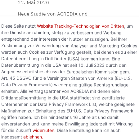
22. Mai 2026
Neue Studie von ACREDIA und
Allianz Trade zeigt: Der globale AI-Boom
Diese Seite nutzt
Website Tracking-Technologien von Dritten
, um
verschiebt Macht, Infrastruktur und
ihre Dienste anzubieten, stetig zu verbessern und Werbung
Wertschöpfung Wien, 22. Mai 2026 –
entsprechend der Interessen der Nutzer anzuzeigen. Bei Ihrer
Künstliche Intelligenz entwickelt sich
Zustimmung zur Verwendung von Analyse- und Marketing-Cookies
rasant zu
werden auch Cookies zur Verfügung gestellt, bei denen es zu einer
Datenübermittlung in Drittländer (USA) kommen kann. Eine
Weiterlesen »
Datenübermittlung in die USA hat seit 10. Juli 2023 durch den
Angemessenheitsbeschluss der Europäischen Kommission gem.
Art. 45 DSGVO für die Vereinigten Staaten von Amerika (EU-U.S.
Data Privacy Framework) wieder eine gültige Rechtsgrundlage
erhalten. Alle Vertragspartner von ACREDIA mit denen eine
Drittlandsübermittlung in die USA stattfindet sind zertifizierte
Unternehmen der Data Privacy Framework List, welche geeignete
Maßnahmen zur Einhaltung des EU-U.S. Data Privacy Framework
egriffen haben. Ich bin mindestens 16 Jahre alt und damit
einverstanden und kann meine Einwilligung jederzeit mit Wirkung
für die Zukunft
widerrufen.
Diese Einstellung kann ich auch
insgesamt
ablehnen.