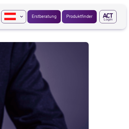
A
CT
Erstberatung
Produktfinder
Login