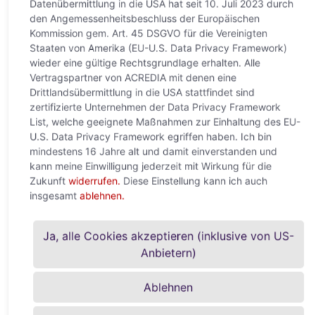
Datenübermittlung in die USA hat seit 10. Juli 2023 durch
rasant zu
den Angemessenheitsbeschluss der Europäischen
Weiterlesen »
Kommission gem. Art. 45 DSGVO für die Vereinigten
Staaten von Amerika (EU-U.S. Data Privacy Framework)
wieder eine gültige Rechtsgrundlage erhalten. Alle
Vertragspartner von ACREDIA mit denen eine
Drittlandsübermittlung in die USA stattfindet sind
zertifizierte Unternehmen der Data Privacy Framework
List, welche geeignete Maßnahmen zur Einhaltung des EU-
U.S. Data Privacy Framework egriffen haben. Ich bin
mindestens 16 Jahre alt und damit einverstanden und
kann meine Einwilligung jederzeit mit Wirkung für die
Zukunft
widerrufen.
Diese Einstellung kann ich auch
insgesamt
ablehnen.
Nahostkonflikt treibt
Unternehmensinsolvenzen
Ja, alle Cookies akzeptieren (inklusive von US-
deutlich stärker nach oben
Anbietern)
22. April 2026
Ablehnen
Weltweite Unternehmensinsolvenzen steigen 2026 um +6 %
– deutlich stärker als in der Vorkrisenprognose (+3 %) Für