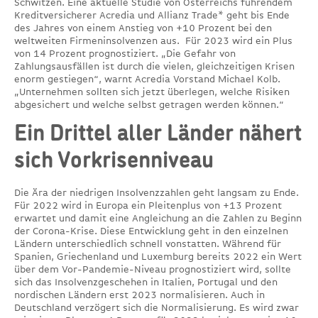
Schwitzen. Eine aktuelle Studie von Österreichs führendem
Kreditversicherer Acredia und Allianz Trade* geht bis Ende
des Jahres von einem Anstieg von +10 Prozent bei den
weltweiten Firmeninsolvenzen aus. Für 2023 wird ein Plus
von 14 Prozent prognostiziert. „Die Gefahr von
Zahlungsausfällen ist durch die vielen, gleichzeitigen Krisen
enorm gestiegen“, warnt Acredia Vorstand Michael Kolb.
„Unternehmen sollten sich jetzt überlegen, welche Risiken
abgesichert und welche selbst getragen werden können.“
Ein Drittel aller Länder nähert
sich Vorkrisenniveau
Die Ära der niedrigen Insolvenzzahlen geht langsam zu Ende.
Für 2022 wird in Europa ein Pleitenplus von +13 Prozent
erwartet und damit eine Angleichung an die Zahlen zu Beginn
der Corona-Krise. Diese Entwicklung geht in den einzelnen
Ländern unterschiedlich schnell vonstatten. Während für
Spanien, Griechenland und Luxemburg bereits 2022 ein Wert
über dem Vor-Pandemie-Niveau prognostiziert wird, sollte
sich das Insolvenzgeschehen in Italien, Portugal und den
nordischen Ländern erst 2023 normalisieren. Auch in
Deutschland verzögert sich die Normalisierung. Es wird zwar