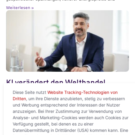
Weiterlesen »
KI verändert den Welthandel
grundlegend – Europa droht neue
Diese Seite nutzt
Website Tracking-Technologien von
Dritten
, um ihre Dienste anzubieten, stetig zu verbessern
digitale Abhängigkeit
und Werbung entsprechend der Interessen der Nutzer
anzuzeigen. Bei Ihrer Zustimmung zur Verwendung von
22. Mai 2026
Analyse- und Marketing-Cookies werden auch Cookies zur
Neue Studie von ACREDIA und Allianz Trade zeigt: Der globale
Verfügung gestellt, bei denen es zu einer
AI-Boom verschiebt Macht, Infrastruktur und Wertschöpfung
Datenübermittlung in Drittländer (USA) kommen kann. Eine
Wien, 22. Mai 2026 – Künstliche Intelligenz entwickelt sich