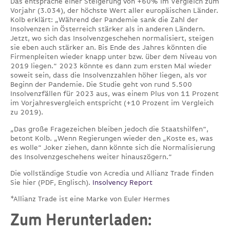
Das entspräche einer Steigerung von +60% im Vergleich zum
Vorjahr (3.034), der höchste Wert aller europäischen Länder.
Kolb erklärt: „Während der Pandemie sank die Zahl der
Insolvenzen in Österreich stärker als in anderen Ländern.
Jetzt, wo sich das Insolvenzgeschehen normalisiert, steigen
sie eben auch stärker an. Bis Ende des Jahres könnten die
Firmenpleiten wieder knapp unter bzw. über dem Niveau von
2019 liegen.“ 2023 könnte es dann zum ersten Mal wieder
soweit sein, dass die Insolvenzzahlen höher liegen, als vor
Beginn der Pandemie. Die Studie geht von rund 5.500
Insolvenzfällen für 2023 aus, was einem Plus von 11 Prozent
im Vorjahresvergleich entspricht (+10 Prozent im Vergleich
zu 2019).
„Das große Fragezeichen bleiben jedoch die Staatshilfen“,
betont Kolb. „Wenn Regierungen wieder den „Koste es, was
es wolle“ Joker ziehen, dann könnte sich die Normalisierung
des Insolvenzgeschehens weiter hinauszögern.“
Die vollständige Studie von Acredia und Allianz Trade finden
Sie hier (PDF, Englisch).
Insolvency Report
*Allianz Trade ist eine Marke von Euler Hermes
Zum Herunterladen: