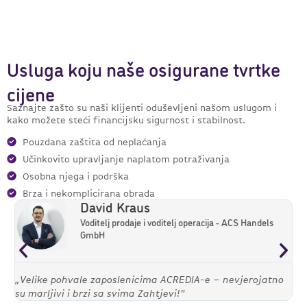
Usluga koju naše osigurane tvrtke
cijene
Saznajte zašto su naši klijenti oduševljeni našom uslugom i
kako možete steći financijsku sigurnost i stabilnost.
Pouzdana zaštita od neplaćanja
Učinkovito upravljanje naplatom potraživanja
Osobna njega i podrška
Brza i nekomplicirana obrada
David Kraus
Voditelj prodaje i voditelj operacija - ACS Handels
GmbH
„Velike pohvale zaposlenicima ACREDIA-e – nevjerojatno
"
su marljivi i brzi sa svima Zahtjevi!"
z