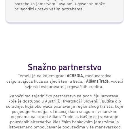
potrebe za jamstvom i avalom. Ugovor se može
prilagoditi upravo vašim potrebama.
Snažno partnerstvo
Temelj je na kojem gradi
, međunarodna
ACREDIA
osiguravajuća kuća sa sjedištem u Beču, i
, vodeći
Allianz Trade
svjetski osiguravatelj trgovačkih kredita.
Započnimo zajedni
čko
partnerstvo na području jamstava,
koje je dostupno u Austriji, Hrvatskoj i Sloveniji. Budite dio
suradnje, koja obuhvaća poznavanje regionalnog tržišta, koje
posjeduje Acredija, s financijskom snagom i vrhunskim
ocjenama na strani Allianz Trade-a. Naš je cilj stvaranje
pouzdanih alternativa klasičnim bankovnim jamstvima, a
istovremeno omogućavanje poduzećima više manevarskog