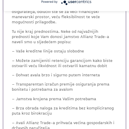
kreditnog osiguratelja. Navedeno se ne bi moglo
Powered by
ustvrditi za banke. Kada se odlučite za jamstvo kod
osiguratelja, odlučili ste se za veći financijski
manevarski prostor, veću fleksibilnost te veće
mogućnosti prilagodbe.
Tu nije kraj prednostima. Neke od najvažnijih
prednosti koje Vam donosi jamstvo Allianz Trade-a
naveli smo u sljedećem popisu:
– Vaše kreditne linije ostaju slobodne
– Možete zamijeniti retenciju garancijom kako biste
ostvarili veću likvidnost ili ostvarili kamatnu dobit
– Dohvat avala brzo i sigurno putem interneta
– Transparentan izračun premije osiguranja prema
bonitetu i potrebama za avalom
– Jamstva krojena prema Vašim potrebama
– Brza obrada naloga za kreditima bez kompliciranog
puta kroz birokraciju
– Avali Allianz Trade-a prihvaća većina gospodarskih i
državnih naručitelja