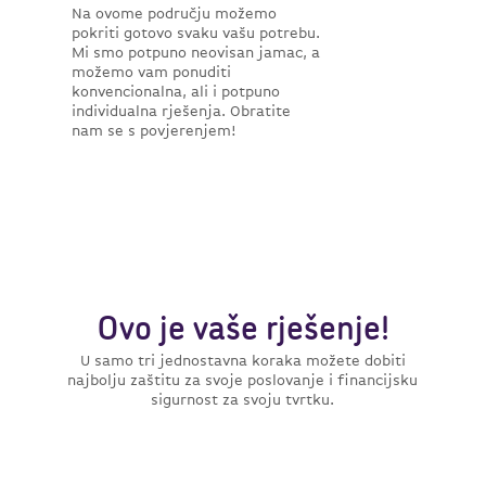
Na ovome području možemo
pokriti gotovo svaku vašu potrebu.
Mi smo potpuno neovisan jamac, a
možemo vam ponuditi
konvencionalna, ali i potpuno
individualna rješenja. Obratite
nam se s povjerenjem!
Ovo je vaše rješenje!
U samo tri jednostavna koraka možete dobiti
najbolju zaštitu za svoje poslovanje i financijsku
sigurnost za svoju tvrtku.