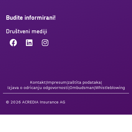
Budite informirani!
Društveni mediji
Kontakt
|
Impresum
|
zaštita podataka
|
Izjava o odricanju odgovornosti
|
Ombudsman
|
Whistleblowing
© 2026 ACREDIA Insurance AG