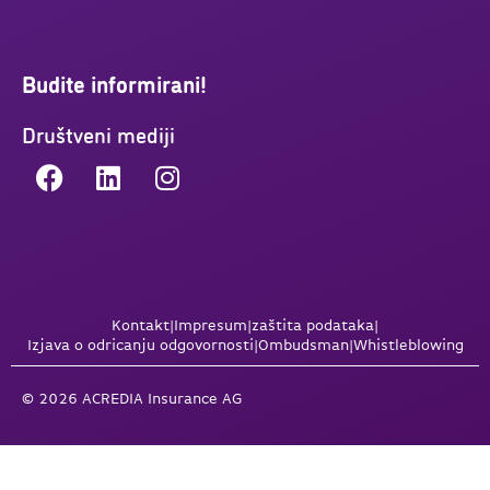
Budite informirani!
Društveni mediji
Kontakt
|
Impresum
|
zaštita podataka
|
Izjava o odricanju odgovornosti
|
Ombudsman
|
Whistleblowing
© 2026 ACREDIA Insurance AG