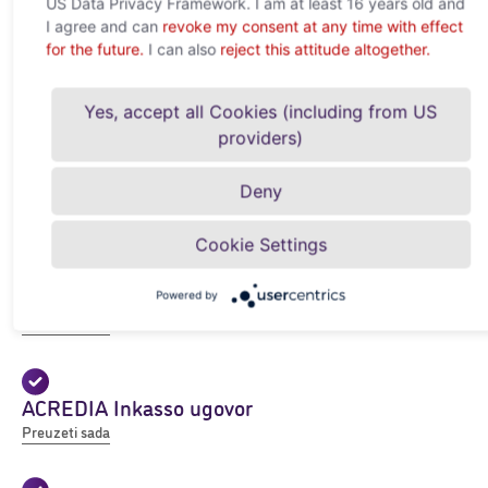
US Data Privacy Framework. I am at least 16 years old and
I agree and can
revoke my consent at any time with effect
for the future.
I can also
reject this attitude altogether.
Inkasso obrazac za naplatu potraživanja
Preuzeti sada
Yes, accept all Cookies (including from US
providers)
SEPA mandat ACREDIA Inkasso
Deny
Preuzeti sada
Cookie Settings
Uvjeti za naplatu potraživanja ACREDIA
Powered by
Services SEE d.o.o. - ACREDIA Inkasso
Preuzeti sada
ACREDIA Inkasso ugovor
Preuzeti sada