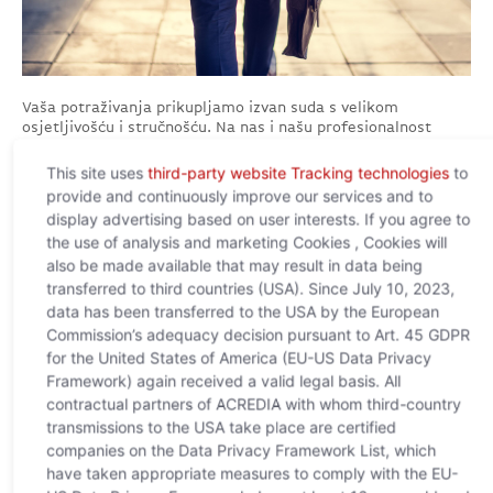
Vaša potraživanja prikupljamo izvan suda s velikom
osjetljivošću i stručnošću. Na nas i našu profesionalnost
možete se potpuno osloniti.
This site uses
third-party website Tracking technologies
to
provide and continuously improve our services and to
display advertising based on user interests. If you agree to
the use of analysis and marketing Cookies , Cookies will
also be made available that may result in data being
transferred to third countries (USA). Since July 10, 2023,
data has been transferred to the USA by the European
Commission’s adequacy decision pursuant to Art. 45 GDPR
for the United States of America (EU-US Data Privacy
Framework) again received a valid legal basis. All
Preuzimanja
contractual partners of ACREDIA with whom third-country
transmissions to the USA take place are certified
U našem području za preuzimanje pronaći ćete
companies on the Data Privacy Framework List, which
sve važne dokumente o našim proizvodima
kompaktan i pregledno raspoređen za vas.
have taken appropriate measures to comply with the EU-