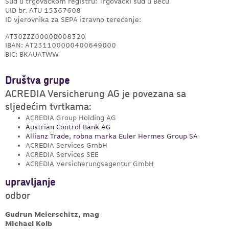
Sud u trgovačkom registru: Trgovački sud u Beču
UID br. ATU 15367608
ID vjerovnika za SEPA izravno terećenje:
AT30ZZZ00000008320
IBAN: AT231100000400649000
BIC: BKAUATWW
Društva grupe
ACREDIA Versicherung AG je povezana sa
sljedećim tvrtkama:
ACREDIA Group Holding AG
Austrian Control Bank AG
Allianz Trade, robna marka Euler Hermes Group SA
ACREDIA Services GmbH
ACREDIA Services SEE
ACREDIA Versicherungsagentur GmbH
upravljanje
odbor
Gudrun Meierschitz, mag
Michael Kolb