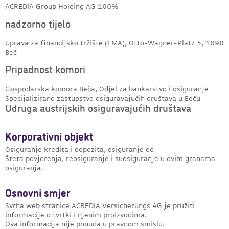
ACREDIA Group Holding AG
100%
nadzorno tijelo
Uprava za financijsko tržište (FMA), Otto-Wagner-Platz 5, 1090
Beč
Pripadnost komori
Gospodarska komora Beča, Odjel za bankarstvo i osiguranje
Specijalizirano zastupstvo osiguravajućih društava u Beču
Udruga austrijskih osiguravajućih društava
Korporativni objekt
Osiguranje kredita i depozita, osiguranje od
Šteta povjerenja, reosiguranje i suosiguranje u ovim granama
osiguranja.
Osnovni smjer
Svrha web stranice ACREDIA Versicherungs AG je pružiti
informacije o tvrtki i njenim proizvodima.
Ova informacija nije ponuda u pravnom smislu.