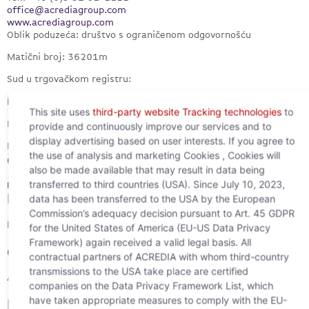
office@acrediagroup.com
www.acrediagroup.com
Oblik poduzeća: društvo s ograničenom odgovornošću
Matični broj: 36201m
Sud u trgovačkom registru:
Bečki trgovački sud PDV broj: ATU 67992639
This site uses
third-party website Tracking technologies
to
ID vjerovnika za SEPA
provide and continuously improve our services and to
display advertising based on user interests. If you agree to
Izravno zaduženje: AT73ZZZ00000008322
the use of analysis and marketing Cookies , Cookies will
članovi uprave
also be made available that may result in data being
transferred to third countries (USA). Since July 10, 2023,
Nicole Schmidt, Barbara Ribal
data has been transferred to the USA by the European
Pripadnost komori
Commission’s adequacy decision pursuant to Art. 45 GDPR
Bečka gospodarska komora
for the United States of America (EU-US Data Privacy
Framework) again received a valid legal basis. All
dioničar
contractual partners of ACREDIA with whom third-country
transmissions to the USA take place are certified
ACREDIA osiguranje AG, 100%
companies on the Data Privacy Framework List, which
have taken appropriate measures to comply with the EU-
Korporativni objekt