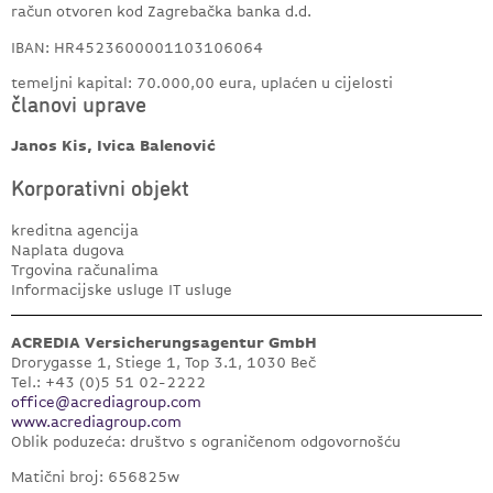
račun otvoren kod Zagrebačka banka d.d.
IBAN: HR4523600001103106064
temeljni kapital: 70.000,00 eura, uplaćen u cijelosti
članovi uprave
Janos Kis, Ivica Balenović
Korporativni objekt
kreditna agencija
Naplata dugova
Trgovina računalima
Informacijske usluge IT usluge
ACREDIA Versicherungsagentur GmbH
Drorygasse 1, Stiege 1, Top 3.1, 1030 Beč
Tel.: +43 (0)5 51 02-2222
office@acrediagroup.com
www.acrediagroup.com
Oblik poduzeća: društvo s ograničenom odgovornošću
Matični broj: 656825w