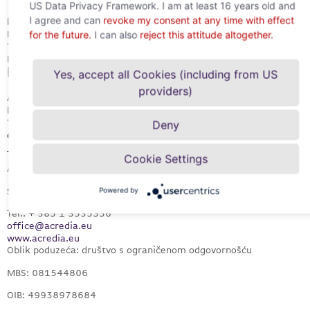
US Data Privacy Framework. I am at least 16 years old and
I agree and can
revoke my consent at any time with effect
kreditna agencija
Naplata dugova
for the future.
I can also
reject this attitude altogether.
Trgovina računalima
Informacijske usluge IT usluge
Kontakt
Yes, accept all Cookies (including from US
providers)
ACREDIA Versicherung AG
Drorygasse 1, Stiege 1, Top 3.1, 1030 Beč
Tel.: +43 (0)5 51 02-2222
Deny
office@acrediagroup.com
Cookie Settings
ACREDIA Services SEE d.o.o.
Slavonska Avenija 1c, 10000 Zagreb, Hrvatska
Powered by
Tel.: + 385 1 3535356
office@acredia.eu
www.acredia.eu
Oblik poduzeća: društvo s ograničenom odgovornošću
MBS: 081544806
OIB: 49938978684