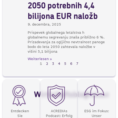
2050 potrebnih 4,4
bilijona EUR naložb
9. decembra, 2025
Prispevek globalnega letalstva h
globalnemu segrevanju znaša približno 6 %.
Prizadevanja za ogljično nevtralnost panoge
bodo do leta 2050 zahtevala naložbe v
višini 5,1 bilijona
Weiterlesen »
1
2
3
4
5
6
7
Wirtschaftsblog
Podcast
Entdecken
ACREDIAs
ESG im Fokus:
Sie
Podcast: Erfolg
Unser