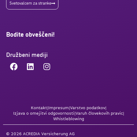
Svetovalcem za stranke
Bodite obveščeni!
Družbeni mediji
Kontakt
|
Impresum
|
Varstvo podatkov
|
Izjava o omejitvi odgovornosti
|
Varuh človekovih pravic
|
Whistleblowing
© 2026 ACREDIA Versicherung AG