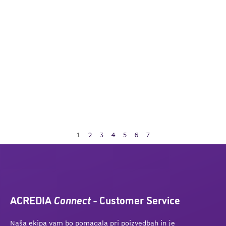
1
2
3
4
5
6
7
ACREDIA
Connect
- Customer Service
Naša ekipa vam bo pomagala pri poizvedbah in je