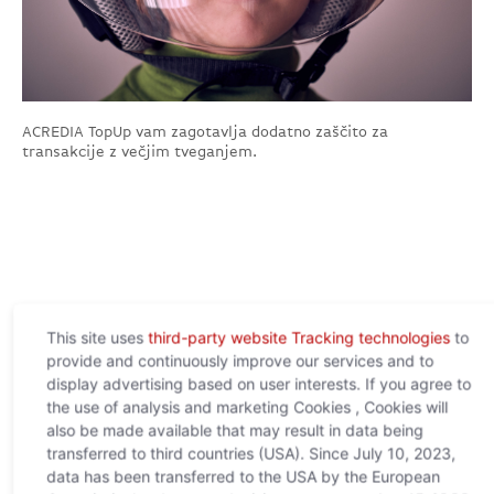
ACREDIA TopUp vam zagotavlja dodatno zaščito za
transakcije z večjim tveganjem.
This site uses
third-party website Tracking technologies
to
provide and continuously improve our services and to
display advertising based on user interests. If you agree to
Prenosi
the use of analysis and marketing Cookies , Cookies will
also be made available that may result in data being
Spodaj najdete vse pomembne dokumente v zvezi
transferred to third countries (USA). Since July 10, 2023,
z našimi produkti, strnjeno in pregledno.
data has been transferred to the USA by the European