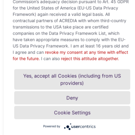
Commission’s adequacy decision pursuant to Art. 45 GDPR
for the United States of America (EU-US Data Privacy
Informativni list ACREDIA TopUp - vaše
Framework) again received a valid legal basis. All
prednosti na prvi pogled
contractual partners of ACREDIA with whom third-country
Prenesi zdaj
transmissions to the USA take place are certified
companies on the Data Privacy Framework List, which
have taken appropriate measures to comply with the EU-
US Data Privacy Framework. I am at least 16 years old and
ACREDIA TopUp - Najpomembnejše na prvi
I agree and can
revoke my consent at any time with effect
pogled
for the future.
I can also
reject this attitude altogether.
Prenesi zdaj
Yes, accept all Cookies (including from US
providers)
AVB ACREDIA TopUp - Splošni pogoji
zavarovanja
Deny
Prenesi zdaj
Cookie Settings
Powered by