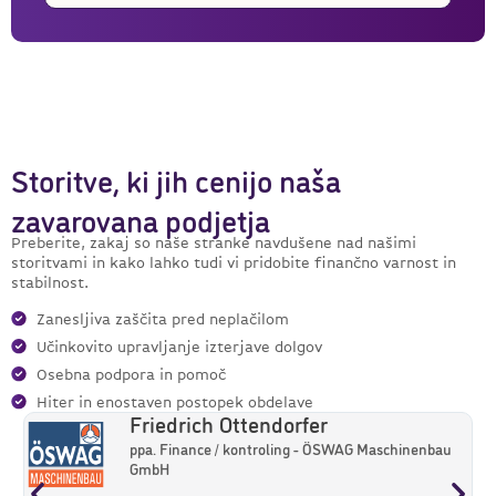
Storitve, ki jih cenijo naša
zavarovana podjetja
Preberite, zakaj so naše stranke navdušene nad našimi
storitvami in kako lahko tudi vi pridobite finančno varnost in
stabilnost.
Zanesljiva zaščita pred neplačilom
Učinkovito upravljanje izterjave dolgov
Osebna podpora in pomoč
Hiter in enostaven postopek obdelave
Friedrich Ottendorfer
ppa. Finance / kontroling - ÖSWAG Maschinenbau
GmbH