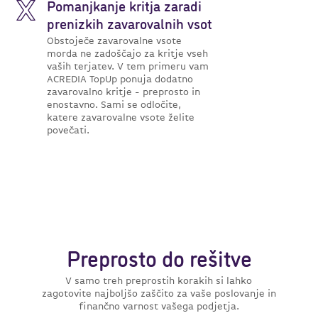
Pomanjkanje kritja zaradi
prenizkih zavarovalnih vsot
Obstoječe zavarovalne vsote
morda ne zadoščajo za kritje vseh
vaših terjatev. V tem primeru vam
ACREDIA TopUp ponuja dodatno
zavarovalno kritje - preprosto in
enostavno. Sami se odločite,
katere zavarovalne vsote želite
povečati.
Preprosto do rešitve
V samo treh preprostih korakih si lahko
zagotovite najboljšo zaščito za vaše poslovanje in
finančno varnost vašega podjetja.