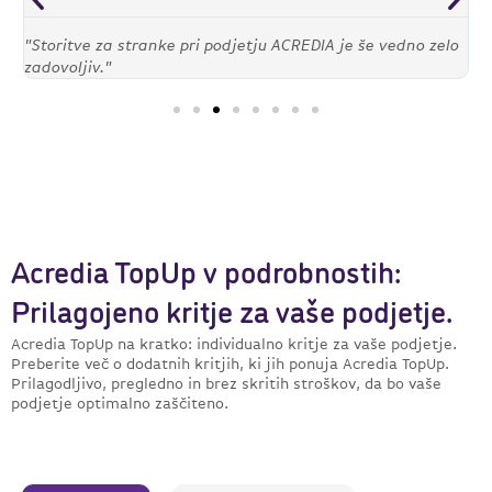
o
"Storitve za stranke pri podjetju ACREDIA je še vedno zelo
"
zadovoljiv."
z
Acredia TopUp v podrobnostih:
Prilagojeno kritje za vaše podjetje.
Acredia TopUp na kratko: individualno kritje za vaše podjetje.
Preberite več o dodatnih kritjih, ki jih ponuja Acredia TopUp.
Prilagodljivo, pregledno in brez skritih stroškov, da bo vaše
podjetje optimalno zaščiteno.