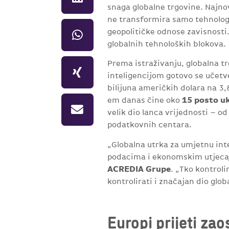
snaga globalne trgovine. Najnov
ne transformira samo tehnologij
geopolitičke odnose zavisnosti.
globalnih tehnoloških blokova.
Prema istraživanju, globalna t
inteligencijom gotovo se učetve
bilijuna američkih dolara na 3,8
15 posto u
em danas čine oko
velik dio lanca vrijednosti – o
podatkovnih centara.
„Globalna utrka za umjetnu int
podacima i ekonomskim utjeca
ACREDIA Grupe
. „Tko kontrol
kontrolirati i značajan dio glo
Europi prijeti zao