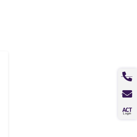
A
CT
Login