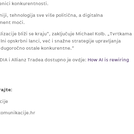
benici konkurentnosti.
iji, tehnologija sve više politična, a digitalna
ument moći.
lizacije bliži se kraju“, zaključuje Michael Kolb. „Tvrtkama
ni opskrbni lanci, već i snažne strategije upravljanja
i dugoročno ostale konkurentne.“
DIA i Allianz Tradea dostupno je ovdje:
How AI is rewiring
rajte:
cije
komunikacije.hr