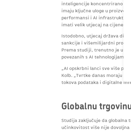
inteligencije koncentrirano u s
imaju ključne uloge u proizvodn
performansi i AI infrastrukture.
imati velik utjecaj na cijene, 
Istodobno, utjecaj država dilje
sankcije i višemilijardni prog
Prema studiji, trenutno je u sv
povezanih s AI tehnologijama.
„AI opskrbni lanci sve više pos
Kolb. „Tvrtke danas moraju mnog
tokova podataka i digitalne inf
Globalnu trgovin
Studija zaključuje da globalna 
učinkovitost više nije dovoljna