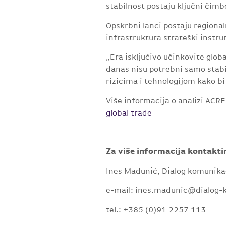
stabilnost postaju ključni čim
Opskrbni lanci postaju regionaln
infrastruktura strateški instr
„Era isključivo učinkovite globa
danas nisu potrebni samo stabil
rizicima i tehnologijom kako b
Više informacija o analizi ACRE
global trade
Za više informacija kontakti
Ines Madunić, Dialog komunika
e-mail: ines.madunic@dialog-
tel.: +385 (0)91 2257 113