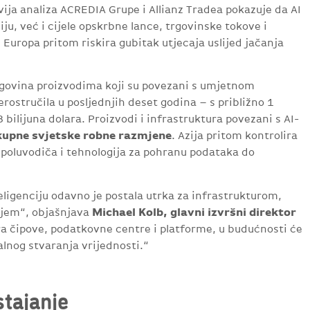
ija analiza ACREDIA Grupe i Allianz Tradea pokazuje da AI
u, već i cijele opskrbne lance, trgovinske tokove i
 Europa pritom riskira gubitak utjecaja uslijed jačanja
rgovina proizvodima koji su povezani s umjetnom
rostručila u posljednjih deset godina – s približno 1
 bilijuna dolara. Proizvodi i infrastruktura povezani s AI-
kupne svjetske robne razmjene
. Azija pritom kontrolira
d poluvodiča i tehnologija za pohranu podataka do
eligenciju odavno je postala utrka za infrastrukturom,
Michael Kolb, glavni izvršni direktor
jem“, objašnjava
ira čipove, podatkovne centre i platforme, u budućnosti će
balnog stvaranja vrijednosti.“
stajanje