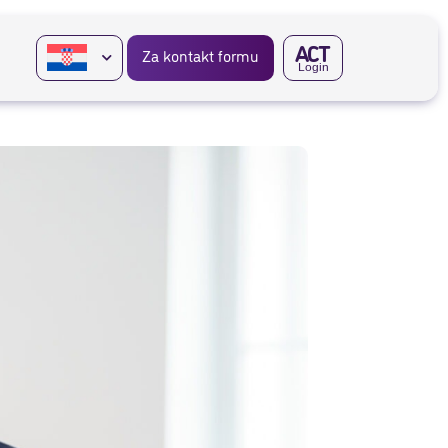
A
CT
Za kontakt formu
Login