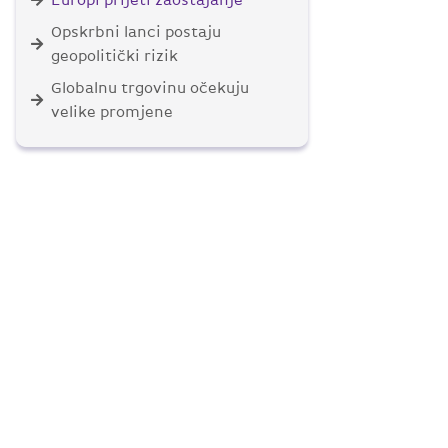
Europi prijeti zaostajanje
Opskrbni lanci postaju
geopolitički rizik
Globalnu trgovinu očekuju
velike promjene