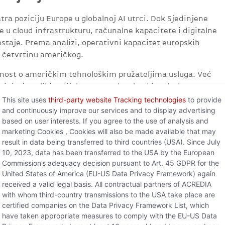
ra poziciju Europe u globalnoj AI utrci. Dok Sjedinjene
 u cloud infrastrukturu, računalne kapacitete i digitalne
staje. Prema analizi, operativni kapacitet europskih
k četvrtinu američkog.
snost o američkim tehnološkim pružateljima usluga. Već
iniraju velikim dijelom europske cloud i podatkovne
mjenu AI usluga, milijarde eura mogle bi se svake godine
This site uses
third-party website Tracking technologies
to provide
eričkim pružateljima usluga.
and continuously improve our services and to display advertising
based on user interests. If you agree to the use of analysis and
skog središta postane digitalni podstanar“, upozorava
marketing Cookies , Cookies will also be made available that may
e ne utječe samo na tehnologiju, već sve više i na
result in data being transferred to third countries (USA). Since July
10, 2023, data has been transferred to the USA by the European
podarski suverenitet.“
Commission’s adequacy decision pursuant to Art. 45 GDPR for the
United States of America (EU-US Data Privacy Framework) again
received a valid legal basis. All contractual partners of ACREDIA
taju geopolitički rizik
with whom third-country transmissions to the USA take place are
certified companies on the Data Privacy Framework List, which
have taken appropriate measures to comply with the EU-US Data
 je globalno stvaranje vrijednosti u području umjetne