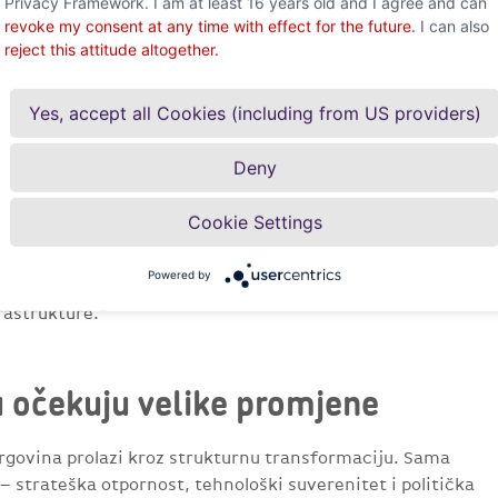
Privacy Framework. I am at least 16 years old and I agree and can
vega nekoliko regija. Tajvan, Južna Koreja, Kina i SAD
revoke my consent at any time with effect for the future.
I can also
ji poluvodiča, memorijskih tehnologija visokih
reject this attitude altogether.
 Političke napetosti ili trgovinski sukobi stoga bi mogli
dostupnost i opskrbne lance.
Yes, accept all Cookies (including from US providers)
m svijeta značajno raste. Izvozne kontrole, tehnološke
rami subvencija dodatno pojačavaju globalnu konkurenciju.
Deny
ijetu na snazi više od 3.600 mjera industrijske politike
Cookie Settings
taju geopolitičko središte globalnog gospodarstva“, kaže
Powered by
o šire promišljati rizike – od sirovina i dobavljača do
rastrukture.“
u očekuju velike promjene
trgovina prolazi kroz strukturnu transformaciju. Sama
 – strateška otpornost, tehnološki suverenitet i politička