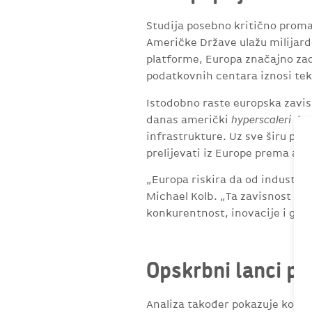
Studija posebno kritično promat
Američke Države ulažu milijarde
platforme, Europa značajno zao
podatkovnih centara iznosi te
Istodobno raste europska zavi
danas američki
hyperscaleri
dom
infrastrukture. Uz sve širu pri
prelijevati iz Europe prema am
„Europa riskira da od industrij
Michael Kolb. „Ta zavisnost viš
konkurentnost, inovacije i gos
Opskrbni lanci pos
Analiza također pokazuje koliko