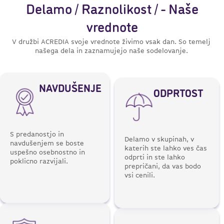
Delamo / Raznolikost / - Naše
vrednote
V družbi ACREDIA svoje vrednote živimo vsak dan. So temelj
našega dela in zaznamujejo naše sodelovanje.
NAVDUŠENJE
ODPRTOST
S predanostjo in
Delamo v skupinah, v
navdušenjem se boste
katerih ste lahko ves čas
uspešno osebnostno in
odprti in ste lahko
poklicno razvijali.
prepričani, da vas bodo
vsi cenili.