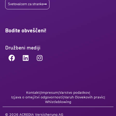
Svetovalcem za stranke
Bodite obveščeni!
Družbeni mediji
Kontakt
|
Impresum
|
Varstvo podatkov
|
Izjava o omejitvi odgovornosti
|
Varuh človekovih pravic
|
Whistleblowing
© 2026 ACREDIA Versicherung AG