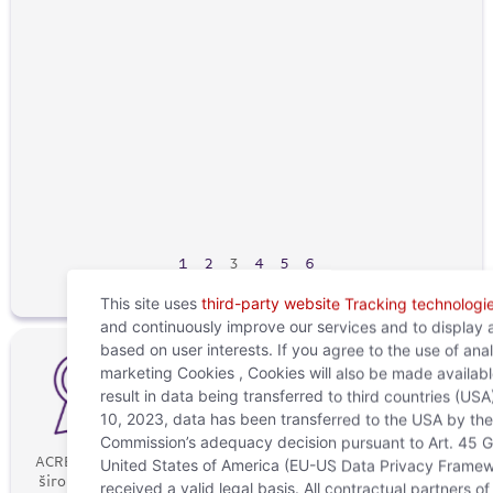
3. v
Zagr
2025
Hrva
dalj
fina
i sm
ekon
Pre
Atla
osig
Nast
1
2
3
4
5
6
This site uses
third-party website Tracking technologi
and continuously improve our services and to display 
based on user interests. If you agree to the use of ana
marketing Cookies , Cookies will also be made availab
Mogućnosti
Kolegijalno
result in data being transferred to third countries (USA
razvoja
okruženje
10, 2023, data has been transferred to the USA by th
Commission’s adequacy decision pursuant to Art. 45 G
ACREDIA nudi
Doživite
Radite na
United States of America (EU-US Data Privacy Framew
širok raspon
kolegijalnu
inovativnim
received a valid legal basis. All contractual partners 