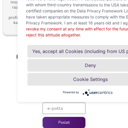
mogućnosti
atmosferu
projektima za
with whom third-country transmissions to the USA take
razvoja za
koja
se
osobni rast i
certified companies on the Data Privacy Framework Li
vašu
oslanja na
profesionalni
have taken appropriate measures to comply with the
profesionalnu
timski rad i
uspjeh.
karijeru.
Privacy Framework. I am at least 16 years old and I a
suradnju.
revoke my consent at any time with effect for the futu
reject this attitude altogether.
Yes, accept all Cookies (including from US 
Ostanite informirani s našim
Deny
Newsletter
Ne propustite nikakva važna ažuriranja i
Cookie Settings
uvijek budite u toku s našim biltenom.
Registrirajte se sada i primajte redovite,
relevantne informacije izravno u svoju
Powered by
pristiglu poštu.
Poslati