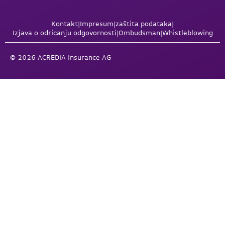
Kontakt
|
Impresum
|
zaštita podataka
|
Izjava o odricanju odgovornosti
|
Ombudsman
|
Whistleblowing
© 2026 ACREDIA Insurance AG