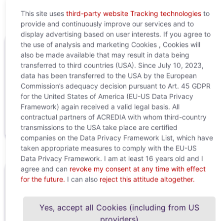
This site uses
third-party website Tracking technologies
to
provide and continuously improve our services and to
display advertising based on user interests. If you agree to
the use of analysis and marketing Cookies , Cookies will
also be made available that may result in data being
transferred to third countries (USA). Since July 10, 2023,
data has been transferred to the USA by the European
Commission’s adequacy decision pursuant to Art. 45 GDPR
Prenos
Pogoji
Primeri
for the United States of America (EU-US Data Privacy
žiga za
uporabe
uporabe
Framework) again received a valid legal basis. All
pisni
contractual partners of ACREDIA with whom third-country
opomin
transmissions to the USA take place are certified
companies on the Data Privacy Framework List, which have
taken appropriate measures to comply with the EU-US
Data Privacy Framework. I am at least 16 years old and I
agree and can
revoke my consent at any time with effect
for the future.
I can also
reject this attitude altogether.
Imate vprašanja ali potrebujete
pomoč?
Yes, accept all Cookies (including from US
Vaše kontaktne osebe v centru za pomoč
providers)
strankam vam bodo z veseljem pomagale: