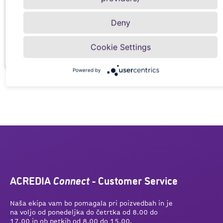
customer.relations@acredia.at
Deny
+43 (0)5 01 02 - 5555
Cookie Settings
Powered by
ACREDIA
Connect
- Customer Service
Naša ekipa vam bo pomagala pri poizvedbah in je
na voljo od ponedeljka do četrtka od 8.00 do
17.00 in ob petkih od 8.00 do 15.00.