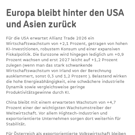
Europa bleibt hinter den USA
und Asien zurück
Für die USA erwartet Allianz Trade 2026 ein
Wirtschaftswachstum von +2,1 Prozent, getragen von hohen
KI-Investitionen, robustem Konsum und einer expansiven
Fiskalpolitik. Die Eurozone wird hingegen lediglich um +0,9
Prozent wachsen und erst 2027 leicht auf +1,2 Prozent
zulegen (wenn man das stark schwankende
Wirtschaftswachstum von Irland von der Berechnung
ausklammert, sonst 0,3 und 1,2 Prozent ). Belastend wirken
die hohe Energieabhängigkeit, eine schwächere industrielle
Dynamik sowie vergleichsweise geringe
Produktivitätsgewinne durch KI.
China bleibt mit einem erwarteten Wachstum von +4,7
Prozent einer der wichtigsten Wachstumstreiber der
Weltwirtschaft. Vor allem Hightech-Industrien und
exportorientierte Unternehmen sorgen dort weiterhin für
Stabilität.
Für Österreich als exportorientierte Volkswirtschaft bleiben