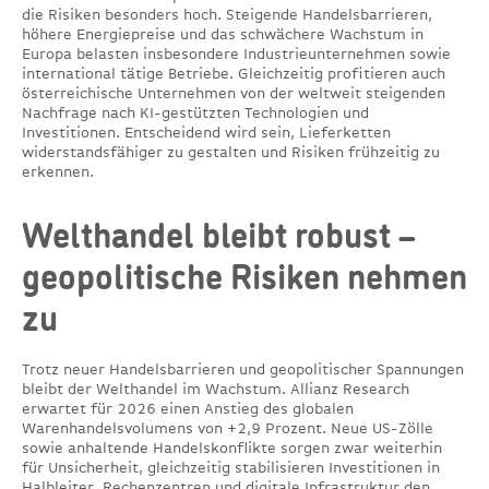
die Risiken besonders hoch. Steigende Handelsbarrieren,
höhere Energiepreise und das schwächere Wachstum in
Europa belasten insbesondere Industrieunternehmen sowie
international tätige Betriebe. Gleichzeitig profitieren auch
österreichische Unternehmen von der weltweit steigenden
Nachfrage nach KI-gestützten Technologien und
Investitionen. Entscheidend wird sein, Lieferketten
widerstandsfähiger zu gestalten und Risiken frühzeitig zu
erkennen.
Welthandel bleibt robust –
geopolitische Risiken nehmen
zu
Trotz neuer Handelsbarrieren und geopolitischer Spannungen
bleibt der Welthandel im Wachstum. Allianz Research
erwartet für 2026 einen Anstieg des globalen
Warenhandelsvolumens von +2,9 Prozent. Neue US-Zölle
sowie anhaltende Handelskonflikte sorgen zwar weiterhin
für Unsicherheit, gleichzeitig stabilisieren Investitionen in
Halbleiter, Rechenzentren und digitale Infrastruktur den