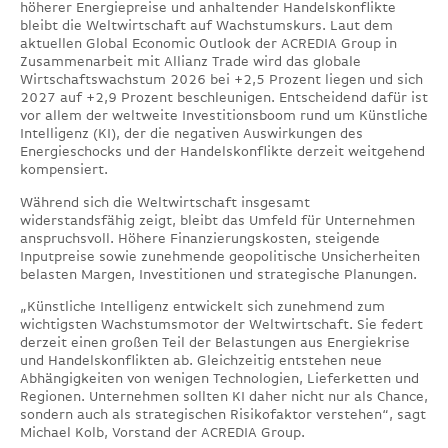
höherer Energiepreise und anhaltender Handelskonflikte
bleibt die Weltwirtschaft auf Wachstumskurs. Laut dem
aktuellen Global Economic Outlook der ACREDIA Group in
Zusammenarbeit mit Allianz Trade wird das globale
Wirtschaftswachstum 2026 bei +2,5 Prozent liegen und sich
2027 auf +2,9 Prozent beschleunigen. Entscheidend dafür ist
vor allem der weltweite Investitionsboom rund um Künstliche
Intelligenz (KI), der die negativen Auswirkungen des
Energieschocks und der Handelskonflikte derzeit weitgehend
kompensiert.
Während sich die Weltwirtschaft insgesamt
widerstandsfähig zeigt, bleibt das Umfeld für Unternehmen
anspruchsvoll. Höhere Finanzierungskosten, steigende
Inputpreise sowie zunehmende geopolitische Unsicherheiten
belasten Margen, Investitionen und strategische Planungen.
„Künstliche Intelligenz entwickelt sich zunehmend zum
wichtigsten Wachstumsmotor der Weltwirtschaft. Sie federt
derzeit einen großen Teil der Belastungen aus Energiekrise
und Handelskonflikten ab. Gleichzeitig entstehen neue
Abhängigkeiten von wenigen Technologien, Lieferketten und
Regionen. Unternehmen sollten KI daher nicht nur als Chance,
sondern auch als strategischen Risikofaktor verstehen“, sagt
Michael Kolb, Vorstand der ACREDIA Group.