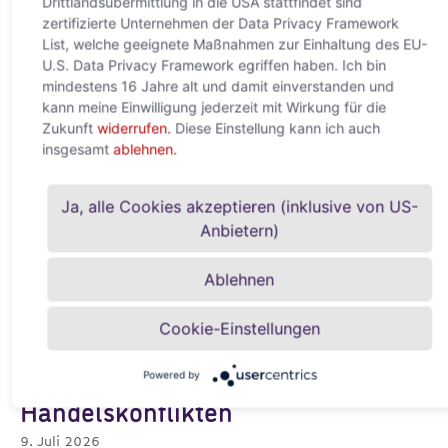
Drittlandsübermittlung in die USA stattfindet sind
Das könnte Sie auch interessieren
zertifizierte Unternehmen der Data Privacy Framework
List, welche geeignete Maßnahmen zur Einhaltung des EU-
U.S. Data Privacy Framework egriffen haben. Ich bin
mindestens 16 Jahre alt und damit einverstanden und
kann meine Einwilligung jederzeit mit Wirkung für die
Zukunft
widerrufen.
Diese Einstellung kann ich auch
insgesamt
ablehnen.
Ja, alle Cookies akzeptieren (inklusive von US-
Anbietern)
Ablehnen
KI hält Weltwirtschaft auf
Cookie-Einstellungen
Wachstumskurs – trotz
Energiekrise und
Powered by
Handelskonflikten
9. Juli 2026