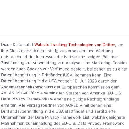
Diese Seite nutzt
Website Tracking-Technologien von Dritten
, um
ihre Dienste anzubieten, stetig zu verbessern und Werbung
entsprechend der Interessen der Nutzer anzuzeigen. Bei Ihrer
Zustimmung zur Verwendung von Analyse- und Marketing-Cookies
werden auch Cookies zur Verfügung gestellt, bei denen es zu einer
hnen unsere Ansprechpartner für den Datenschutz unter d
Datenübermittlung in Drittländer (USA) kommen kann. Eine
schutz@acredia.at
zur Verfügung.
Datenübermittlung in die USA hat seit 10. Juli 2023 durch den
Datenschutzerklärung?
Angemessenheitsbeschluss der Europäischen Kommission gem.
Art. 45 DSGVO für die Vereinigten Staaten von Amerika (EU-U.S.
nd die personenbezogenen Daten von folgenden Personen 
Data Privacy Framework) wieder eine gültige Rechtsgrundlage
erhalten. Alle Vertragspartner von ACREDIA mit denen eine
liche Personen sind („Kunden“)
Drittlandsübermittlung in die USA stattfindet sind zertifizierte
tungen von den Kunden der ACREDIA Services beziehen, sof
Unternehmen der Data Privacy Framework List, welche geeignete
Maßnahmen zur Einhaltung des EU-U.S. Data Privacy Framework
EDIA Services in Kontakt stehen, wie zum Beispiel Bevollm