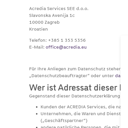
Acredia Services SEE d.o.o.
Slavonska Avenija 1c
10000 Zagreb
Kroatien
Telefon: +385 1 353 5356
E-Mail:
office@acredia.eu
Für Ihre Anliegen zum Datenschutz stehen I
„Datenschutzbeauftragter“ oder unter
daten
Wer ist Adressat dieser 
Gegenstand dieser Datenschutzerklärung si
Kunden der ACREDIA Services, die natür
Unternehmen, die Waren und Dienstleis
(„Geschäftspartner“)
andere natürliche Personen, die mit ACR