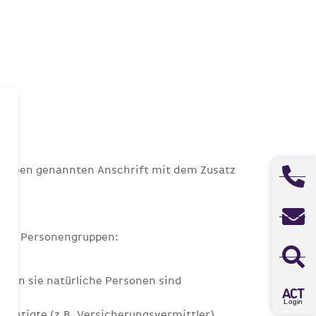
er oben genannten Anschrift mit dem Zusatz
bzw. Personengruppen:
ern sie natürliche Personen sind
A
CT
Login
ächtigte (z.B. Versicherungsvermittler),