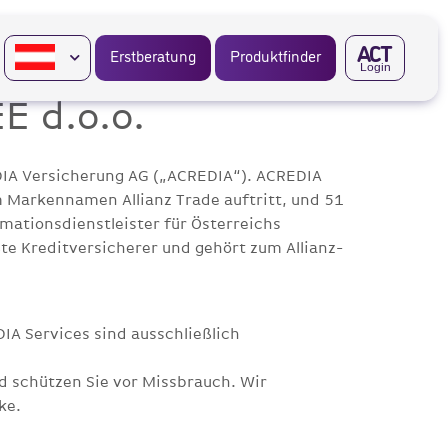
A
CT
Erstberatung
Produktfinder
Login
E d.o.o.
EDIA Versicherung AG („ACREDIA“). ACREDIA
 Markennamen Allianz Trade auftritt, und 51
rmationsdienstleister für Österreichs
ßte Kreditversicherer und gehört zum Allianz-
DIA Services sind ausschließlich
d schützen Sie vor Missbrauch. Wir
ke.