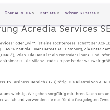
Über ACREDIA
Karriere
Wissen & Presse
ung Acredia Services SE
ervices“ oder „wir“) ist eine Tochtergesellschaft der ACR
– 49 % hält die Euler Hermes AG, Hamburg, die unter dem
„OeKB“), Wien. Die OeKB ist ein zentraler Finanz- und Info
pitalmarkt. Die Allianz Trade Gruppe ist der weltweit grö
ess-to-Business-Bereich (B2B) tätig. Die Klientel von ACRE
t uns wichtig. Wir gehen sorgfältig mit Ihren Daten um un
traulich und verwenden sie nur für die festgelegten Zwec