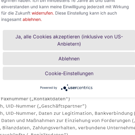
egriffen haben. Ich bin mindestens 16 Jahre alt und damit
einverstanden und kann meine Einwilligung jederzeit mit Wirkung
für die Zukunft
widerrufen.
Diese Einstellung kann ich auch
schen Personen wirtschaftlich Berechtigte unserer Kunden
insgesamt
ablehnen.
arbeitet?
 Einziehung von aushaftenden Forderungen in Südosteuropa
Ja, alle Cookies akzeptieren (inklusive von US-
) und Unternehmen der Allianz Trade Gruppe zusammen. Wir
Anbietern)
ienstleistung erforderlich sind.
Ablehnen
sonenbezogenen Daten:
Cookie-Einstellungen
Powered by
chperson“)
nd Faxnummer („Kontaktdaten“)
h, UID-Nummer („Geschäftspartner“)
h, UID-Nummer, Daten zur Legitimation, Bankverbindung 
 Daten und Maßnahmen zur Einziehung von Forderungen (
Bilanzdaten, Zahlungsverhalten, verbundene Unternehmen
sauskünfte („Bonitätsdaten“)